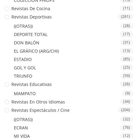
COLECCION PHILIPS
Revistas De Cocina
(11)
Revistas Deportivas
(261)
((OTRAS))
(28)
DEPORTE TOTAL
(17)
DON BALÓN
(31)
EL GRÁFICO (ARG/CHI)
(13)
ESTADIO
(85)
GOL Y GOL
(25)
TRIUNFO
(59)
Revistas Educativas
(26)
MAMPATO
(9)
Revistas En Otros Idiomas
(34)
Revistas Espectáculos / Cine
(204)
((OTRAS))
(32)
ECRAN
(76)
MI VIDA
(12)