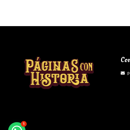
Con
p
1