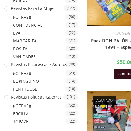
BURDA
(18)
Revistas Para La Mujer
(172)
((OTRAS))
(66)
CONFIDENCIAS
(17)
EVA
(22)
DON BA
Pack DON BALÓN 
MARGARITA
(21)
1994 + Espec
ROSITA
(28)
VANIDADES
(13)
$
50.0
Revistas Picarescas / Adultos
(49)
((OTRAS))
(23)
Leer m
EL PINGUINO
(14)
PENTHOUSE
(10)
Revistas Política / Guerras
(101)
AGOTADO
((OTRAS))
(52)
ERCILLA
(22)
TOPAZE
(22)