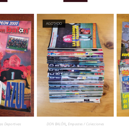
AGOTADO
tas Deportivas
DON BALÓN
,
Empastes / Colecciones