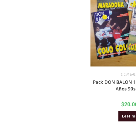
DON BA
Pack DON BALON 1
Años 90s-
$
20.0
Leer m