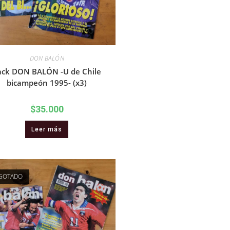
DON BALÓN
ack DON BALÓN -U de Chile
bicampeón 1995- (x3)
$
35.000
Leer más
GOTADO