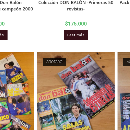
 Don Balón
Colección DON BALÓN -Primeras 50
Pack
le campeón 2000
revistas-
00
$
175.000
ás
Leer más
AGOTADO
A