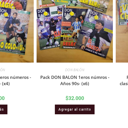
LÓN
DON BALÓN
eros números -
Pack DON BALON 1eros númros -
 (x4)
Años 90s- (x6)
clas
00
$
32.000
ás
Agregar al carrito