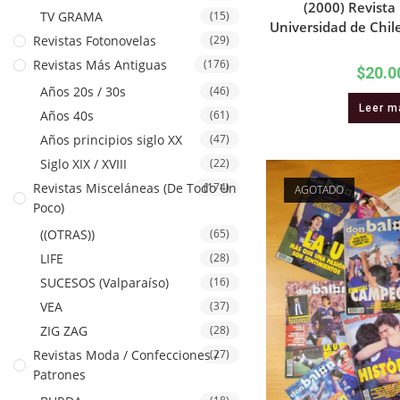
(2000) Revista
TV GRAMA
(15)
Universidad de Chi
Revistas Fotonovelas
(29)
Revistas Más Antiguas
(176)
$
20.0
Años 20s / 30s
(46)
Leer m
Años 40s
(61)
Años principios siglo XX
(47)
Siglo XIX / XVIII
(22)
Revistas Misceláneas (De Todo Un
(174)
AGOTADO
Poco)
((OTRAS))
(65)
LIFE
(28)
SUCESOS (Valparaíso)
(16)
VEA
(37)
ZIG ZAG
(28)
Revistas Moda / Confecciones /
(27)
Patrones