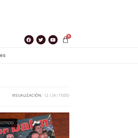
nes
VISUALIZACIÓN:
12
24
TODO
GOTADO