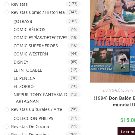
Revistas
(173)
Revistas Comic / Historieta
(343)
((OTRAS))
(102)
COMIC BÉLICOS
(19)
COMIC ESPÍAS/DETECTIVES
(18)
COMIC SUPERHEROES
(16)
COMIC WESTERN
(44)
DISNEY
(69)
EL INTOCABLE
(12)
EL PENECA
(30)
EL ZORRO
(16)
DON BALÓN
,
Revis
NIPPUR-TONY-FANTASIA-D
(13)
(1994) Don Balón 
´ARTAGNAN
mundial 
Revistas Culturales / Arte
(56)
COLECCION PHILIPS
(13)
$
15.0
Revistas De Cocina
(11)
Leer m
Revistas Deportivas
(261)