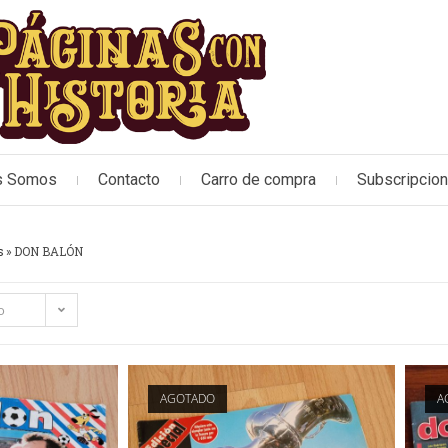
s Somos
Contacto
Carro de compra
Subscripcio
s
»
DON BALÓN
o
AGOTADO
A