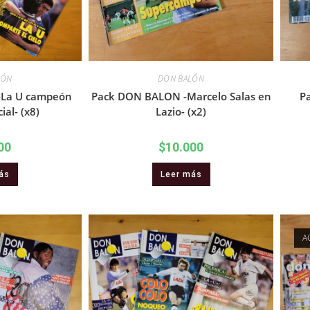
LÓN
DON BALÓN
-La U campeón
Pack DON BALON -Marcelo Salas en
P
ial- (x8)
Lazio- (x2)
00
$
10.000
ás
Leer más
A