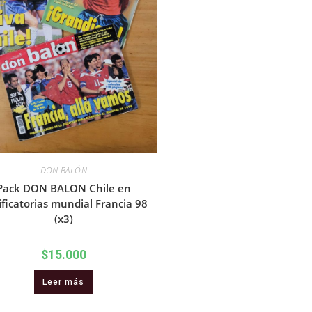
DON BALÓN
Pack DON BALON Chile en
ificatorias mundial Francia 98
(x3)
$
15.000
Leer más