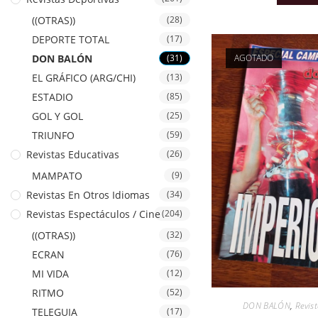
((OTRAS))
(28)
DEPORTE TOTAL
(17)
AGOTADO
DON BALÓN
(31)
EL GRÁFICO (ARG/CHI)
(13)
ESTADIO
(85)
GOL Y GOL
(25)
TRIUNFO
(59)
Revistas Educativas
(26)
MAMPATO
(9)
Revistas En Otros Idiomas
(34)
Revistas Espectáculos / Cine
(204)
((OTRAS))
(32)
ECRAN
(76)
MI VIDA
(12)
RITMO
(52)
DON BALÓN
,
Revis
TELEGUIA
(17)