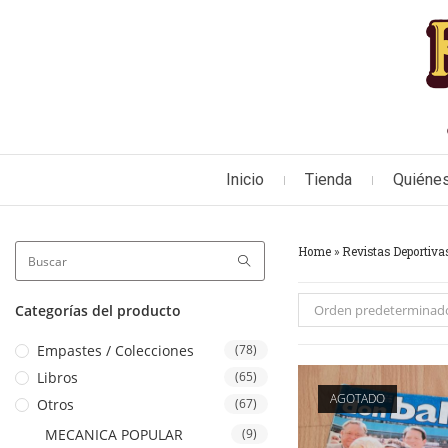
Inicio
Tienda
Quiéne
Home
»
Revistas Deportiva
Categorías del producto
Orden predeterminad
Empastes / Colecciones
(78)
Libros
(65)
AGOTADO
Otros
(67)
MECANICA POPULAR
(9)