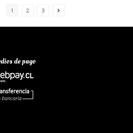
1
2
3
dios de pago