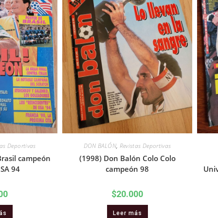
tas Deportivas
DON BALÓN
,
Revistas Deportivas
Brasil campeón
(1998) Don Balón Colo Colo
USA 94
campeón 98
Uni
00
$
20.000
ás
Leer más