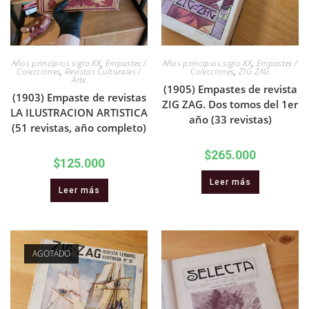
Años principios siglo XX
,
Empastes /
Años principios siglo XX
,
Empastes /
Colecciones
,
Revistas Culturales /
Colecciones
,
ZIG ZAG
Arte
(1905) Empastes de revista
(1903) Empaste de revistas
ZIG ZAG. Dos tomos del 1er
LA ILUSTRACION ARTISTICA
año (33 revistas)
(51 revistas, año completo)
$
265.000
$
125.000
Leer más
Leer más
AGOTADO