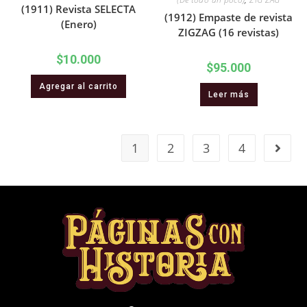
(1911) Revista SELECTA
(1912) Empaste de revista
(Enero)
ZIGZAG (16 revistas)
$
10.000
$
95.000
Agregar al carrito
Leer más
1
2
3
4