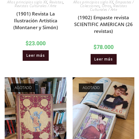
Años principios siglo XX
,
Revistas
,
Años principios siglo XX
,
Empastes /
Revistas Culturales / Arte
Colecciones
,
Otros
,
Revistas
Culturales / Arte
(1901) Revista La
(1902) Empaste revista
Ilustración Artística
SCIENTIFIC AMERICAN (26
(Montaner y Simón)
revistas)
$
23.000
$
78.000
Leer más
Leer más
AGOTADO
AGOTADO