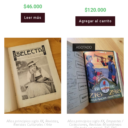
$
46.000
$
120.000
Leer más
Agregar al carrito
AGOTADO
Años principios siglo XX
,
Revistas
,
Años principios siglo XX
,
Empastes /
Revistas Culturales / Arte
Colecciones
,
Revistas Misceláneas
(De todo un poco)
,
ZIG ZAG