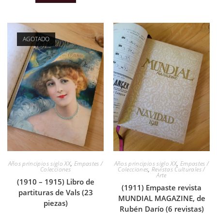
AGOTADO
Años principios siglo XX
,
Empastes /
Años principios siglo XX
,
Empastes /
Colecciones
Colecciones
,
Revistas Culturales /
Arte
(1910 – 1915) Libro de
(1911) Empaste revista
partituras de Vals (23
MUNDIAL MAGAZINE, de
piezas)
Rubén Darío (6 revistas)