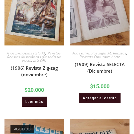
Años principios siglo XX
,
Revistas
,
Años principios siglo XX
,
Revistas
,
Revistas Misceláneas (De todo un
Revistas Culturales / Arte
poco)
,
ZIG ZAG
(1909) Revista SELECTA
(1906) Revista Zig-zag
(Diciembre)
(noviembre)
$
15.000
$
20.000
Agregar al carrito
Leer más
AGOTADO