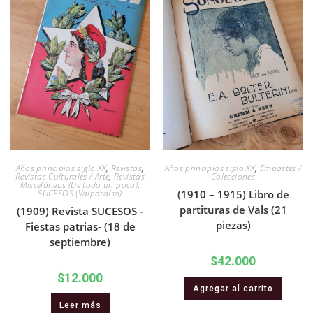
Años principios siglo XX
,
Revistas
,
Años principios siglo XX
,
Empastes /
Revistas Culturales / Arte
,
Revistas
Colecciones
Misceláneas (De todo un poco)
,
SUCESOS (Valparaíso)
(1910 – 1915) Libro de
partituras de Vals (21
(1909) Revista SUCESOS -
piezas)
Fiestas patrias- (18 de
septiembre)
$
42.000
$
12.000
Agregar al carrito
Leer más