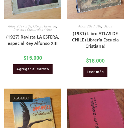
Años 20s / 30s
,
Otros
,
Revistas
,
Años 20s / 30s
,
Otros
Revistas Culturales / Arte
(1931) Libro ATLAS DE
(1927) Revista LA ESFERA,
CHILE (Librería Escuela
especial Rey Alfonso XIII
Cristiana)
$
15.000
$
18.000
Agregar al carrito
Leer más
AGOTADO