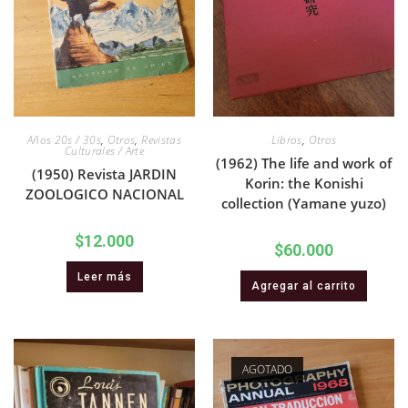
Años 20s / 30s
,
Otros
,
Revistas
Libros
,
Otros
Culturales / Arte
(1962) The life and work of
(1950) Revista JARDIN
Korin: the Konishi
ZOOLOGICO NACIONAL
collection (Yamane yuzo)
$
12.000
$
60.000
Leer más
Agregar al carrito
AGOTADO