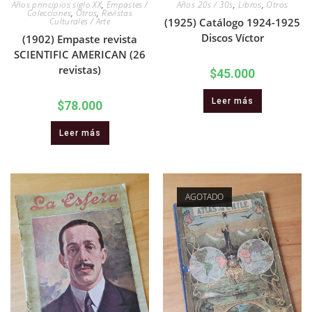
Años principios siglo XX
,
Empastes /
Años 20s / 30s
,
Libros
,
Otros
Colecciones
,
Otros
,
Revistas
Culturales / Arte
(1925) Catálogo 1924-1925
Discos Víctor
(1902) Empaste revista
SCIENTIFIC AMERICAN (26
revistas)
$
45.000
Leer más
$
78.000
Leer más
AGOTADO