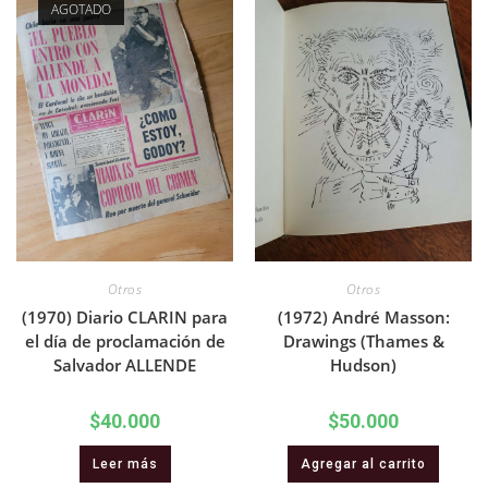
AGOTADO
Otros
Otros
(1970) Diario CLARIN para
(1972) André Masson:
el día de proclamación de
Drawings (Thames &
Salvador ALLENDE
Hudson)
$
40.000
$
50.000
Leer más
Agregar al carrito