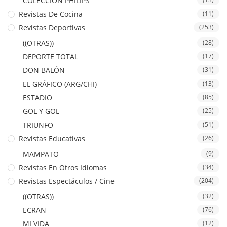
COLECCION PHILIPS
Revistas De Cocina
(11)
Revistas Deportivas
(253)
((OTRAS))
(28)
DEPORTE TOTAL
(17)
DON BALÓN
(31)
EL GRÁFICO (ARG/CHI)
(13)
ESTADIO
(85)
GOL Y GOL
(25)
TRIUNFO
(51)
Revistas Educativas
(26)
MAMPATO
(9)
Revistas En Otros Idiomas
(34)
Revistas Espectáculos / Cine
(204)
((OTRAS))
(32)
ECRAN
(76)
MI VIDA
(12)