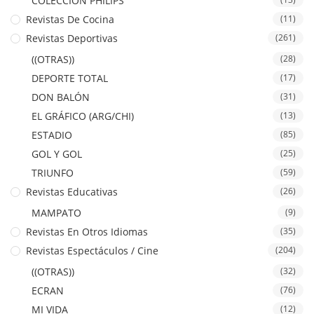
COLECCION PHILIPS
Revistas De Cocina
(11)
Revistas Deportivas
(261)
((OTRAS))
(28)
DEPORTE TOTAL
(17)
DON BALÓN
(31)
EL GRÁFICO (ARG/CHI)
(13)
ESTADIO
(85)
GOL Y GOL
(25)
TRIUNFO
(59)
Revistas Educativas
(26)
MAMPATO
(9)
Revistas En Otros Idiomas
(35)
Revistas Espectáculos / Cine
(204)
((OTRAS))
(32)
ECRAN
(76)
MI VIDA
(12)