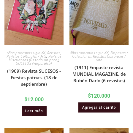
Años principios siglo XX
,
Revistas
,
Años principios siglo XX
,
Empastes /
Revistas Culturales / Arte
,
Revistas
Colecciones
,
Revistas Culturales /
Misceláneas (De todo un poco)
,
Arte
SUCESOS (Valparaíso)
(1911) Empaste revista
(1909) Revista SUCESOS -
MUNDIAL MAGAZINE, de
Fiestas patrias- (18 de
Rubén Darío (6 revistas)
septiembre)
$
120.000
$
12.000
Agregar al carrito
Leer más