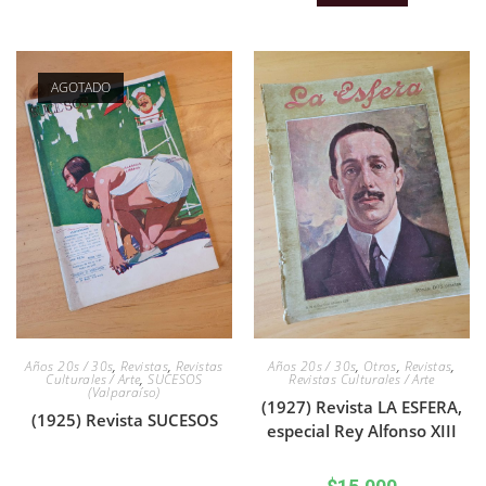
AGOTADO
Años 20s / 30s
,
Revistas
,
Revistas
Años 20s / 30s
,
Otros
,
Revistas
,
Culturales / Arte
,
SUCESOS
Revistas Culturales / Arte
(Valparaíso)
(1927) Revista LA ESFERA,
(1925) Revista SUCESOS
especial Rey Alfonso XIII