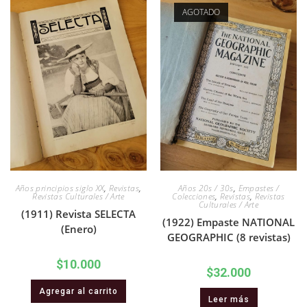
AGOTADO
Años principios siglo XX
,
Revistas
,
Años 20s / 30s
,
Empastes /
Revistas Culturales / Arte
Colecciones
,
Revistas
,
Revistas
Culturales / Arte
(1911) Revista SELECTA
(1922) Empaste NATIONAL
(Enero)
GEOGRAPHIC (8 revistas)
$
10.000
$
32.000
Agregar al carrito
Leer más