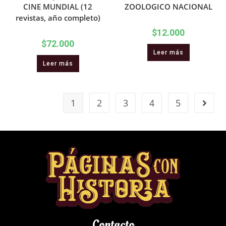
CINE MUNDIAL (12
ZOOLOGICO NACIONAL
revistas, año completo)
$
12.000
$
72.000
Leer más
Leer más
1
2
3
4
5
Contacto