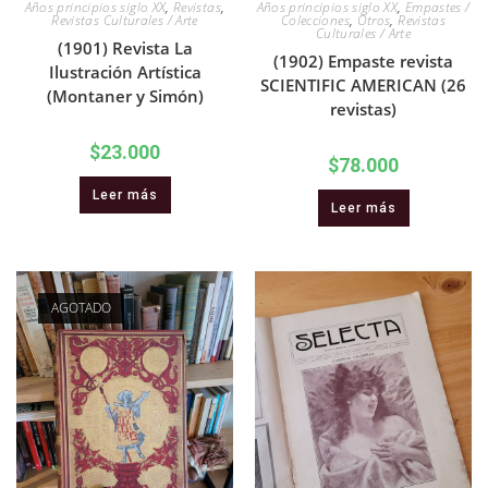
Años principios siglo XX
,
Revistas
,
Años principios siglo XX
,
Empastes /
Revistas Culturales / Arte
Colecciones
,
Otros
,
Revistas
Culturales / Arte
(1901) Revista La
(1902) Empaste revista
Ilustración Artística
SCIENTIFIC AMERICAN (26
(Montaner y Simón)
revistas)
$
23.000
$
78.000
Leer más
Leer más
AGOTADO