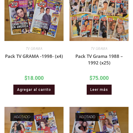
TV GRAMA
TV GRAMA
Pack TV GRAMA -1998- (x4)
Pack TV Grama 1988 –
1992 (x25)
$
18.000
$
75.000
Agregar al carrito
Leer más
AGOTADO
AGOTADO