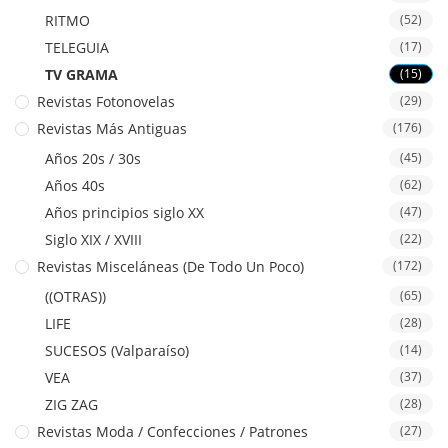
RITMO
(52)
TELEGUIA
(17)
TV GRAMA
(15)
Revistas Fotonovelas
(29)
Revistas Más Antiguas
(176)
Años 20s / 30s
(45)
Años 40s
(62)
Años principios siglo XX
(47)
Siglo XIX / XVIII
(22)
Revistas Misceláneas (De Todo Un Poco)
(172)
((OTRAS))
(65)
LIFE
(28)
SUCESOS (Valparaíso)
(14)
VEA
(37)
ZIG ZAG
(28)
Revistas Moda / Confecciones / Patrones
(27)