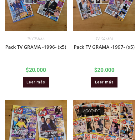
TV GRAMA
TV GRAMA
Pack TV GRAMA -1996- (x5)
Pack TV GRAMA -1997- (x5)
$
20.000
$
20.000
Leer más
Leer más
AGOTADO