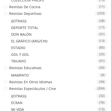
COLECCION PHILIPS
Revistas De Cocina
(11)
Revistas Deportivas
(253)
((OTRAS))
(28)
DEPORTE TOTAL
(17)
DON BALÓN
(31)
EL GRÁFICO (ARG/CHI)
(13)
ESTADIO
(85)
GOL Y GOL
(25)
TRIUNFO
(51)
Revistas Educativas
(26)
MAMPATO
(9)
Revistas En Otros Idiomas
(34)
Revistas Espectáculos / Cine
(204)
((OTRAS))
(32)
ECRAN
(76)
MI VIDA
(12)