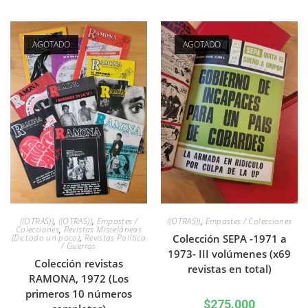
AGOTADO
AGOTADO
((OTRAS))
,
((OTRAS))
,
Empastes /
((OTRAS))
,
Empastes / Colecciones
Colecciones
,
Revistas Misceláneas
(De todo un poco)
,
Revistas Política
Colección SEPA -1971 a
/ Guerras
1973- III volúmenes (x69
Colección revistas
revistas en total)
RAMONA, 1972 (Los
primeros 10 números
$
275.000