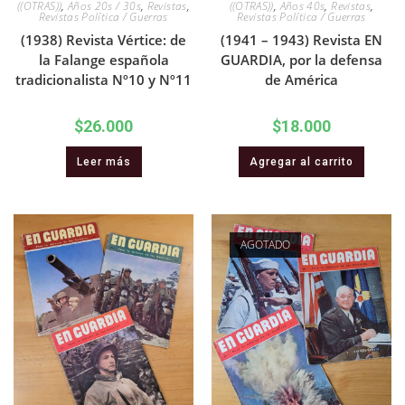
((OTRAS))
,
Años 20s / 30s
,
Revistas
,
((OTRAS))
,
Años 40s
,
Revistas
,
Revistas Política / Guerras
Revistas Política / Guerras
(1938) Revista Vértice: de
(1941 – 1943) Revista EN
la Falange española
GUARDIA, por la defensa
tradicionalista Nº10 y Nº11
de América
$
26.000
$
18.000
Leer más
Agregar al carrito
AGOTADO