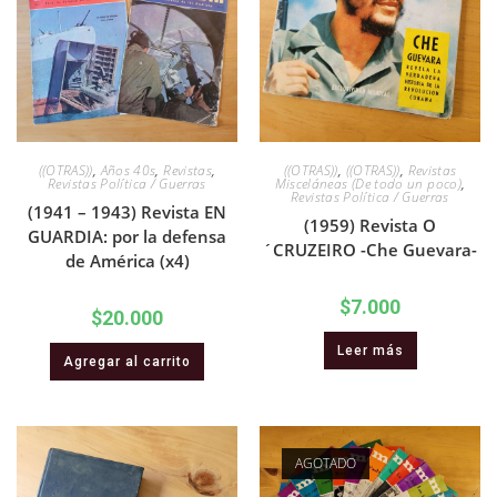
((OTRAS))
,
Años 40s
,
Revistas
,
((OTRAS))
,
((OTRAS))
,
Revistas
Revistas Política / Guerras
Misceláneas (De todo un poco)
,
Revistas Política / Guerras
(1941 – 1943) Revista EN
(1959) Revista O
GUARDIA: por la defensa
´CRUZEIRO -Che Guevara-
de América (x4)
$
7.000
$
20.000
Leer más
Agregar al carrito
AGOTADO