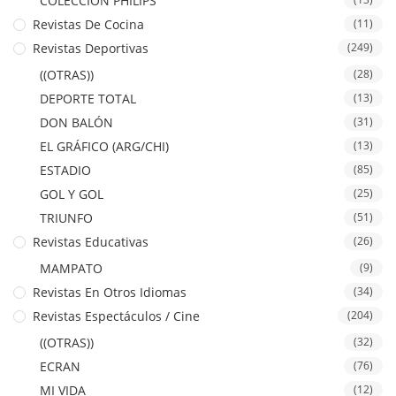
COLECCION PHILIPS
Revistas De Cocina
(11)
Revistas Deportivas
(249)
((OTRAS))
(28)
DEPORTE TOTAL
(13)
DON BALÓN
(31)
EL GRÁFICO (ARG/CHI)
(13)
ESTADIO
(85)
GOL Y GOL
(25)
TRIUNFO
(51)
Revistas Educativas
(26)
MAMPATO
(9)
Revistas En Otros Idiomas
(34)
Revistas Espectáculos / Cine
(204)
((OTRAS))
(32)
ECRAN
(76)
MI VIDA
(12)