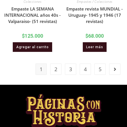
Colecciones
Empastes / Colecciones
Empaste LA SEMANA
Empaste revista MUNDIAL -
INTERNACIONAL años 40s -
Uruguay- 1945 y 1946 (17
Valparaiso- (51 revistas)
revistas)
$
125.000
$
68.000
Agregar al carrito
Leer más
1
2
3
4
5