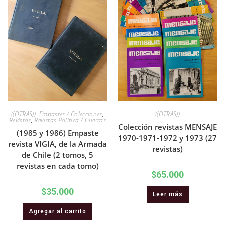
((OTRAS))
,
Empastes / Colecciones
,
((OTRAS))
Revistas
,
Revistas Política / Guerras
Colección revistas MENSAJE
(1985 y 1986) Empaste
1970-1971-1972 y 1973 (27
revista VIGIA, de la Armada
revistas)
de Chile (2 tomos, 5
revistas en cada tomo)
$
65.000
$
35.000
Leer más
Agregar al carrito