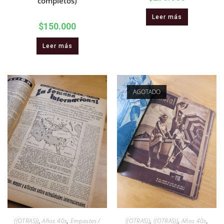
completos)
Leer más
$
150.000
Leer más
AGOTADO
((OTRAS))
,
Años 40s
,
Empastes /
((OTRAS))
,
((OTRAS))
,
Años 40s
,