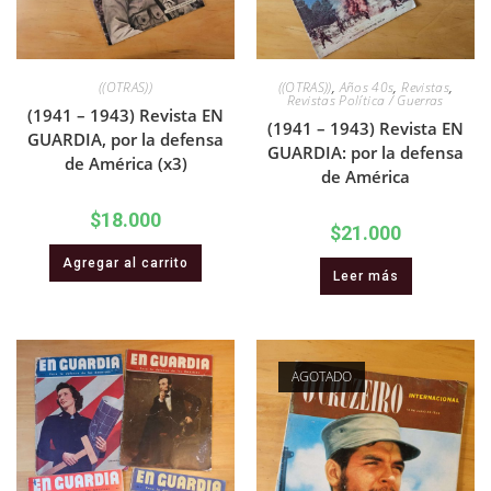
((OTRAS))
((OTRAS))
,
Años 40s
,
Revistas
,
Revistas Política / Guerras
(1941 – 1943) Revista EN
(1941 – 1943) Revista EN
GUARDIA, por la defensa
GUARDIA: por la defensa
de América (x3)
de América
$
18.000
$
21.000
Agregar al carrito
Leer más
AGOTADO