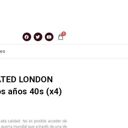
nes
ATED LONDON
s años 40s (x4)
 alta calidad. No es posible acceder de
 guerra mundial que a través de una de