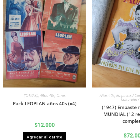
((OTRAS))
,
Años 40s
,
Otros
Años 40s
,
Empastes / Col
Culturales /
Pack LEOPLAN años 40s (x4)
(1947) Empaste r
MUNDIAL (12 rev
complet
$
12.000
$
72.0
Agregar al carrito