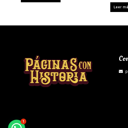
Leer m
Con
p
1