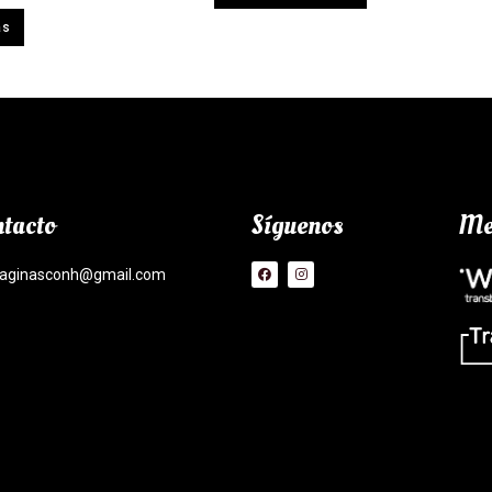
ás
tacto
Síguenos
Me
aginasconh@gmail.com