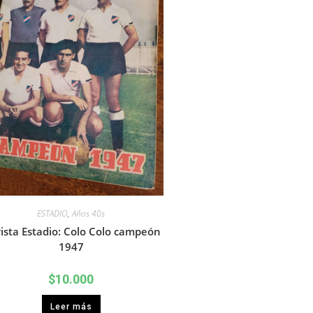
ESTADIO
,
Años 40s
ista Estadio: Colo Colo campeón
1947
$
10.000
Leer más