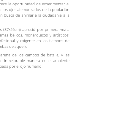
frece la oportunidad de experimentar el
o los ojos atemorizados de la población
n busca de animar a la ciudadanía a la
es (37x26cm) apreció por primera vez a
mas bélicos, monárquicos y artísticos.
fesional y exigente en los tiempos de
uebas de aquello.
o arena de los campos de batalla, y las
 de inmejorable manera en el ambiente
ciada por el ojo humano.