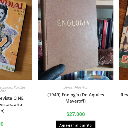
ecciones
,
Revistas
Libros
,
Años 40s
 Arte
(1949) Enología (Dr. Aquiles
Rev
evista CINE
Maveroff)
istas, año
o)
$
27.000
00
Agregar al carrito