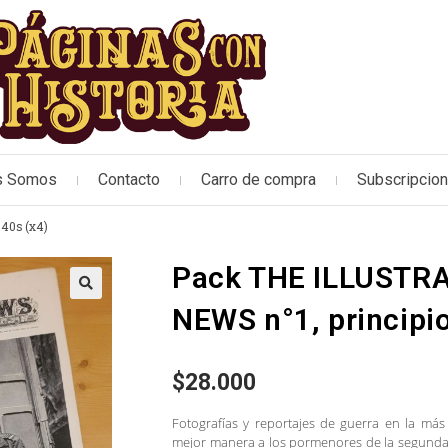
s Somos
Contacto
Carro de compra
Subscripcio
40s (x4)
Pack THE ILLUSTR
🔍
NEWS n°1, principio
$
28.000
Fotografías y reportajes de guerra en la más
mejor manera a los pormenores de la segunda