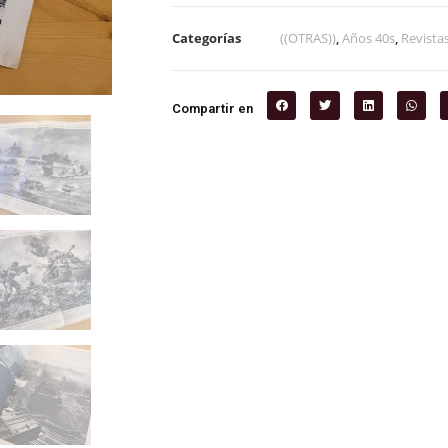
Categorías
((OTRAS))
,
Años 40s
,
Revista
Compartir en