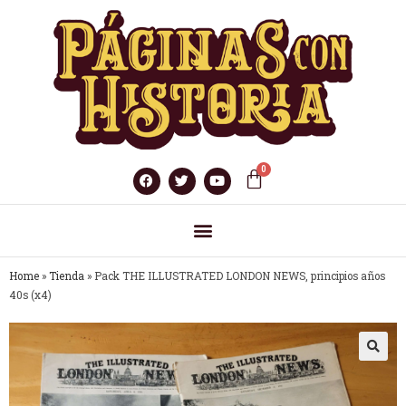
Home
»
Tienda
»
Pack THE ILLUSTRATED LONDON NEWS, principios años
40s (x4)
🔍