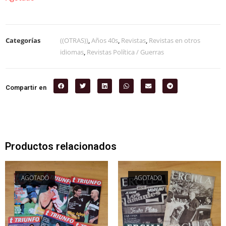
Categorías
((OTRAS))
,
Años 40s
,
Revistas
,
Revistas en otros
idiomas
,
Revistas Política / Guerras
Compartir en
Productos relacionados
AGOTADO
AGOTADO