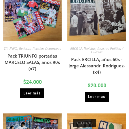
TRIUNFO
,
Revistas
,
Revistas Deportivas
ERCILLA
,
Revistas
,
Revistas Política /
Guerras
Pack TRIUNFO portadas
Pack ERCILLA, años 60s -
MARCELO SALAS, años 90s
Jorge Alessandri Rodriguez-
(x7)
(x4)
$
24.000
$
20.000
Leer más
Leer más
AGOTADO