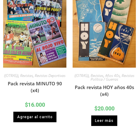
((OTRAS))
,
Revistas
,
Revistas Deportivas
((OTRAS))
,
Revistas
,
Años 40s
,
Revistas
Política / Guerras
Pack revista MINUTO 90
Pack revista HOY años 40s
(x4)
(x4)
$
16.000
$
20.000
Agregar al carrito
Leer más