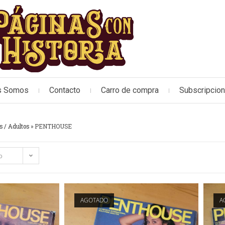
s Somos
Contacto
Carro de compra
Subscripcio
s / Adultos
»
PENTHOUSE
o
AGOTADO
A