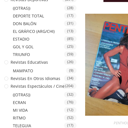
((OTRAS))
(28)
DEPORTE TOTAL
(17)
DON BALÓN
(31)
EL GRÁFICO (ARG/CHI)
(13)
ESTADIO
(85)
GOL Y GOL
(25)
TRIUNFO
(59)
Revistas Educativas
(26)
MAMPATO
(9)
Revistas En Otros Idiomas
(34)
Revistas Espectáculos / Cine
(204)
((OTRAS))
(32)
ECRAN
(76)
MI VIDA
(12)
RITMO
(52)
PENTHO
TELEGUIA
(17)