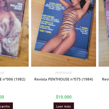
USE
PENTHOUSE
 n°006 (1982)
Revista PENTHOUSE n°075 (1984)
Rev
00
$
10.000
carrito
Leer más