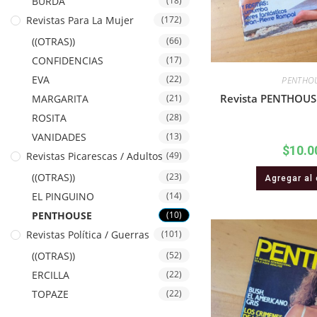
BURDA
(18)
Revistas Para La Mujer
(172)
((OTRAS))
(66)
CONFIDENCIAS
(17)
EVA
(22)
PENTHO
Revista PENTHOUSE
MARGARITA
(21)
ROSITA
(28)
VANIDADES
(13)
$
10.0
Revistas Picarescas / Adultos
(49)
((OTRAS))
(23)
Agregar al 
EL PINGUINO
(14)
PENTHOUSE
(10)
Revistas Política / Guerras
(101)
((OTRAS))
(52)
ERCILLA
(22)
TOPAZE
(22)