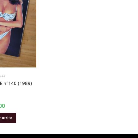
USE
 n°140 (1989)
00
carrito