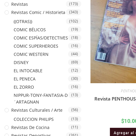
Revistas
(173)
Revistas Comic / Historieta
(343)
((OTRAS))
(102)
COMIC BÉLICOS
(19)
COMIC ESPÍAS/DETECTIVES
(18)
COMIC SUPERHEROES
(16)
COMIC WESTERN
(44)
DISNEY
(69)
EL INTOCABLE
(12)
EL PENECA
(30)
EL ZORRO
(16)
PENTHO
NIPPUR-TONY-FANTASIA-D
(13)
Revista PENTHOUSE
´ARTAGNAN
Revistas Culturales / Arte
(56)
COLECCION PHILIPS
(13)
$
10.0
Revistas De Cocina
(11)
Agregar al 
Revistas Deportivas
(261)