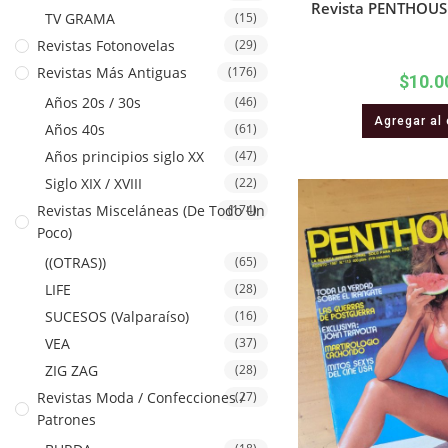
Revista PENTHOUSE
TV GRAMA
(15)
Revistas Fotonovelas
(29)
Revistas Más Antiguas
(176)
$
10.0
Años 20s / 30s
(46)
Agregar al 
Años 40s
(61)
Años principios siglo XX
(47)
Siglo XIX / XVIII
(22)
Revistas Misceláneas (De Todo Un
(174)
Poco)
((OTRAS))
(65)
LIFE
(28)
SUCESOS (Valparaíso)
(16)
VEA
(37)
ZIG ZAG
(28)
Revistas Moda / Confecciones /
(27)
Patrones