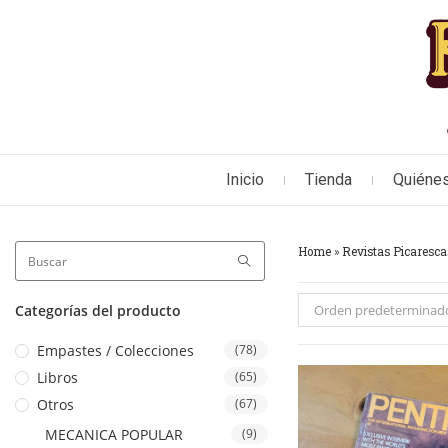
Inicio
Tienda
Quiéne
Home
»
Revistas Picaresca
Categorías del producto
Orden predeterminad
Empastes / Colecciones
(78)
Libros
(65)
Otros
(67)
MECANICA POPULAR
(9)