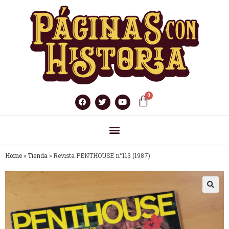
Home
»
Tienda
»
Revista PENTHOUSE n°113 (1987)
🔍