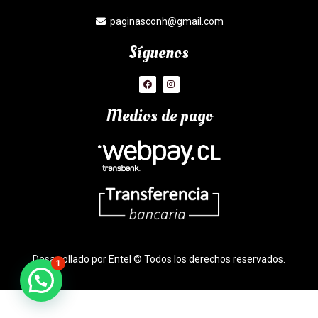
paginasconh@gmail.com
Síguenos
Medios de pago
Desarrollado por Entel © Todos los derechos reservados.
1
¿Necesitas Ayuda?