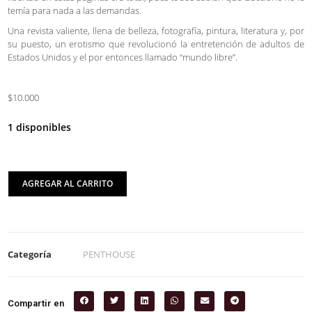
temía para nada a las demandas.
Una revista valiente, llena de belleza, fotografía, pintura, literatura y, por
su puesto, un erotismo que revolucionó la entretención de adultos de
Estados Unidos y el por entonces llamado “mundo libre”.
$10.000
1 disponibles
AGREGAR AL CARRITO
Categoría
PENTHOUSE
Compartir en