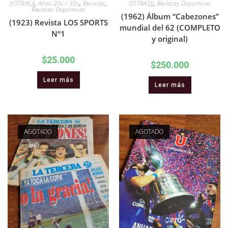
((OTRAS))
,
Años 20s / 30s
,
Revistas
,
((OTRAS))
,
Revistas Deportivas
Revistas Deportivas
(1962) Álbum “Cabezones”
(1923) Revista LOS SPORTS
mundial del 62 (COMPLETO
Nº1
y original)
$
25.000
$
250.000
Leer más
Leer más
AGOTADO
AGOTADO