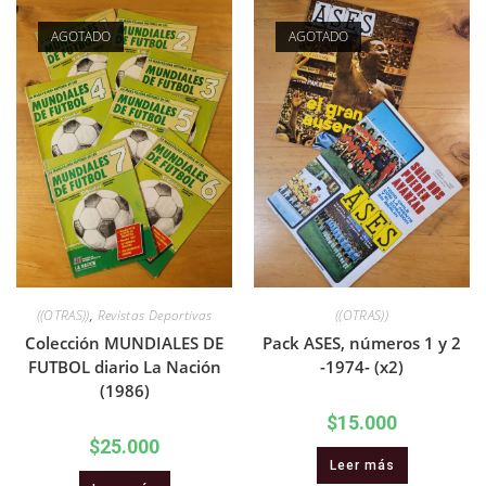
AGOTADO
AGOTADO
((OTRAS))
,
Revistas Deportivas
((OTRAS))
Colección MUNDIALES DE
Pack ASES, números 1 y 2
FUTBOL diario La Nación
-1974- (x2)
(1986)
$
15.000
$
25.000
Leer más