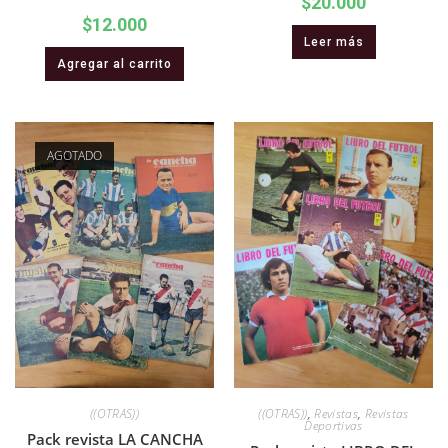
$
20.000
$
12.000
Leer más
Agregar al carrito
AGOTADO
((OTRAS))
((OTRAS))
,
Revistas
,
Revistas
Deportivas
Pack revista LA CANCHA