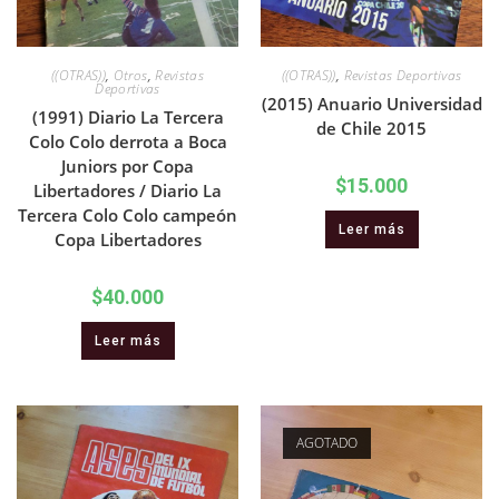
((OTRAS))
,
Otros
,
Revistas
((OTRAS))
,
Revistas Deportivas
Deportivas
(2015) Anuario Universidad
(1991) Diario La Tercera
de Chile 2015
Colo Colo derrota a Boca
Juniors por Copa
$
15.000
Libertadores / Diario La
Tercera Colo Colo campeón
Leer más
Copa Libertadores
$
40.000
Leer más
AGOTADO