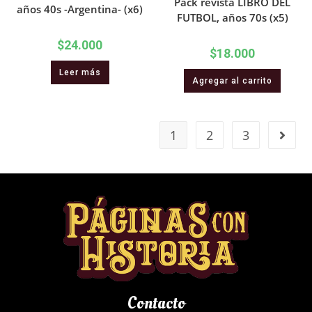
Pack revista LIBRO DEL
años 40s -Argentina- (x6)
FUTBOL, años 70s (x5)
$
24.000
$
18.000
Leer más
Agregar al carrito
1
2
3
Contacto