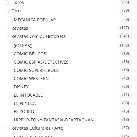
Libros
(66)
Otros
(68)
MECANICA POPULAR
(9)
Revistas
(167)
Revistas Comic / Historieta
(341)
((OTRAS))
(102)
COMIC BÉLICOS
(19)
COMIC ESPÍAS/DETECTIVES
(18)
COMIC SUPERHEROES
(16)
COMIC WESTERN
(42)
DISNEY
(69)
EL INTOCABLE
(12)
EL PENECA
(30)
EL ZORRO
(16)
NIPPUR-TONY-FANTASIA-D´ARTAGNAN
(13)
Revistas Culturales / Arte
(57)
(13)