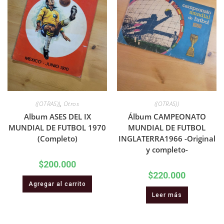
((OTRAS))
,
Otros
((OTRAS))
Album ASES DEL IX
Álbum CAMPEONATO
MUNDIAL DE FUTBOL 1970
MUNDIAL DE FUTBOL
(Completo)
INGLATERRA1966 -Original
y completo-
$
200.000
$
220.000
Agregar al carrito
Leer más