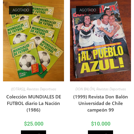
AGOTADO
AGOTADO
((OTRAS))
,
Revistas Deportivas
DON BALÓN
,
Revistas Deportivas
Colección MUNDIALES DE
(1999) Revista Don Balón
FUTBOL diario La Nación
Universidad de Chile
(1986)
campeón 99
$
25.000
$
10.000