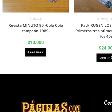
((OTRAS))
((OTRAS))
,
O
Revista MINUTO 90 -Colo Colo
Pack RUGEN LOS
campeón 1989-
Primeros tres númer
los 40s
$
10.000
$
24.0
Leer más
Leer m
Con