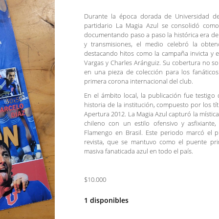
Durante la época dorada de Universidad de 
partidario La Magia Azul se consolidó como 
documentando paso a paso la histórica era de 
y transmisiones, el medio celebró la obte
destacando hitos como la campaña invicta y
Vargas y Charles Aránguiz. Su cobertura no sol
en una pieza de colección para los fanáticos
primera corona internacional del club.
En el ámbito local, la publicación fue testigo
historia de la institución, compuesto por los t
Apertura 2012. La Magia Azul capturó la místic
chileno con un estilo ofensivo y asfixiante
Flamengo en Brasil. Este periodo marcó el 
revista, que se mantuvo como el puente princ
masiva fanaticada azul en todo el país.
$10.000
1 disponibles