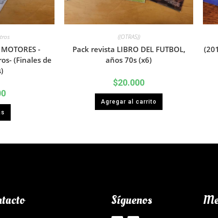
tros
((OTRAS))
 MOTORES -
Pack revista LIBRO DEL FUTBOL,
(20
os- (Finales de
años 70s (x6)
)
$
20.000
00
Agregar al carrito
ás
tacto
Síguenos
Me