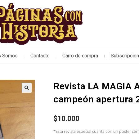
s Somos
Contacto
Carro de compra
Subscripcio
Revista LA MAGIA 
🔍
campeón apertura 
$
10.000
*Esta revista especial cuanta con un poster cen