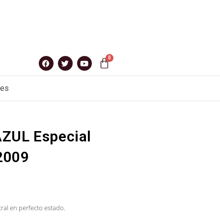
nes
AZUL Especial
2009
tral en perfecto estado.