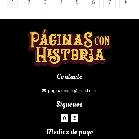
1
2
3
4
5
6
7
Contacto
paginasconh@gmail.com
Síguenos
Medios de pago