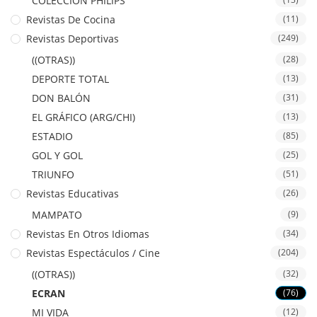
COLECCION PHILIPS
Revistas De Cocina
(11)
Revistas Deportivas
(249)
((OTRAS))
(28)
DEPORTE TOTAL
(13)
DON BALÓN
(31)
EL GRÁFICO (ARG/CHI)
(13)
ESTADIO
(85)
GOL Y GOL
(25)
TRIUNFO
(51)
Revistas Educativas
(26)
MAMPATO
(9)
Revistas En Otros Idiomas
(34)
Revistas Espectáculos / Cine
(204)
((OTRAS))
(32)
ECRAN
(76)
MI VIDA
(12)