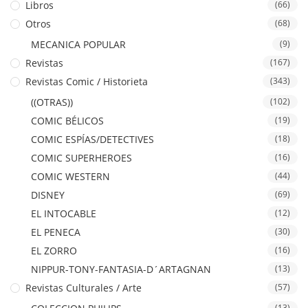
Libros
(66)
Otros
(68)
MECANICA POPULAR
(9)
Revistas
(167)
Revistas Comic / Historieta
(343)
((OTRAS))
(102)
COMIC BÉLICOS
(19)
COMIC ESPÍAS/DETECTIVES
(18)
COMIC SUPERHEROES
(16)
COMIC WESTERN
(44)
DISNEY
(69)
EL INTOCABLE
(12)
EL PENECA
(30)
EL ZORRO
(16)
NIPPUR-TONY-FANTASIA-D´ARTAGNAN
(13)
Revistas Culturales / Arte
(57)
(13)