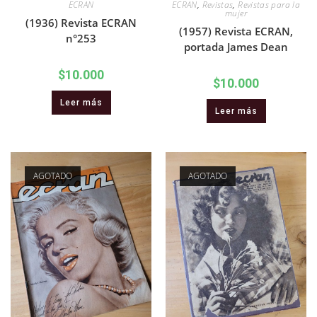
ECRAN
ECRAN
,
Revistas
,
Revistas para la
mujer
(1936) Revista ECRAN
(1957) Revista ECRAN,
n°253
portada James Dean
$
10.000
$
10.000
Leer más
Leer más
AGOTADO
AGOTADO