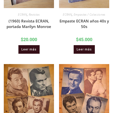
ECRAN
,
Revistas
ECRAN
,
Empastes / Colecciones
(1960) Revista ECRAN,
Empaste ECRAN años 40s y
portada Marilyn Monroe
50s
$
20.000
$
45.000
Leer más
Leer más