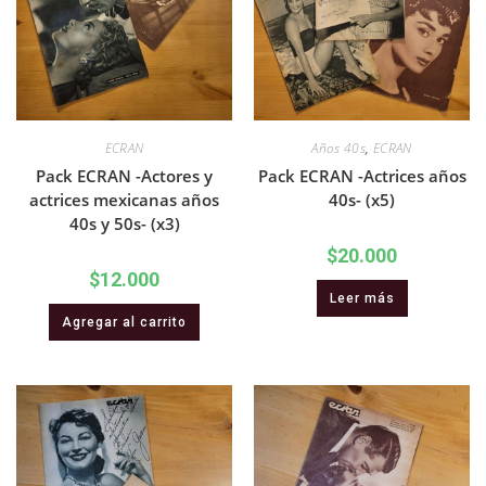
ECRAN
Años 40s
,
ECRAN
Pack ECRAN -Actores y
Pack ECRAN -Actrices años
actrices mexicanas años
40s- (x5)
40s y 50s- (x3)
$
20.000
$
12.000
Leer más
Agregar al carrito