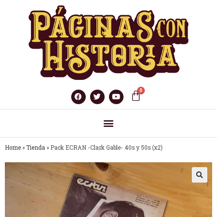
Home
»
Tienda
»
Pack ECRAN -Clark Gable- 40s y 50s (x2)
🔍