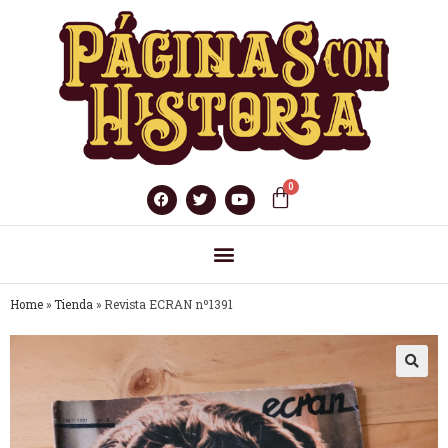
Home
»
Tienda
»
Revista ECRAN nº1391
🔍