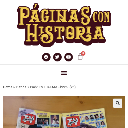
Home
»
Tienda
»
Pack TV GRAMA -1992- (x5)
🔍