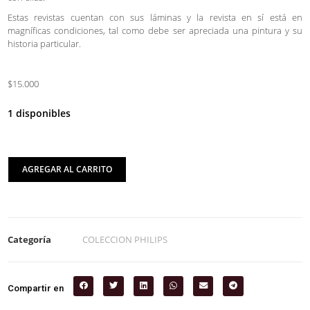
Estas revistas cuentan con sus láminas y la revista en sí está en
magníficas condiciones, tal como debe ser apreciada una pintura y su
historia particular.
$15.000
1 disponibles
AGREGAR AL CARRITO
Categoría
COLECCION PHILIPS
Compartir en