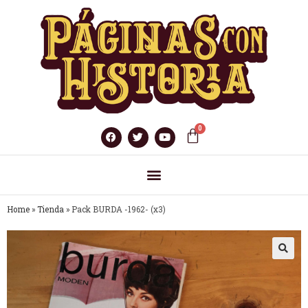
Home
»
Tienda
»
Pack BURDA -1962- (x3)
🔍