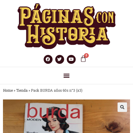
Home
»
Tienda
»
Pack BURDA años 60s n°3 (x3)
🔍