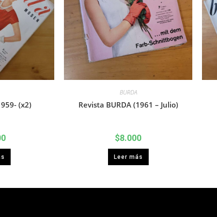
BURDA
959- (x2)
Revista BURDA (1961 – Julio)
00
$
8.000
ás
Leer más