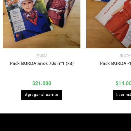
BURDA
BURDA
Pack BURDA años 70s n°1 (x3)
Pack BURDA -1
$
21.000
$
14.0
Agregar al carrito
Leer m