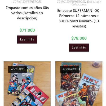
COMIC SUPERHEROES
COMIC SUPERHEROES
,
Empastes /
Colecciones
Empaste comics años 60s
Empaste SUPERMAN -DC-
varios (Detalles en
Primeros 12 números +
descripción)
SUPERMAN Novaro- (13
revistas)
$
71.000
$
78.000
Leer más
Leer más
AGOTADO
AGOTADO