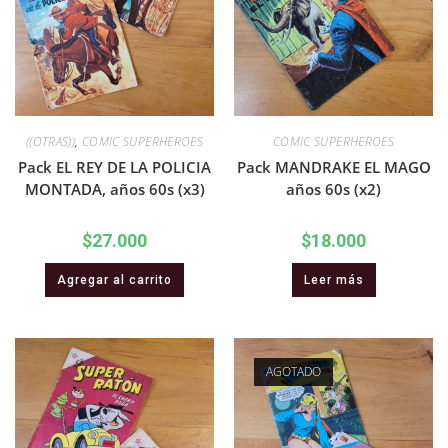
((OTRAS))
,
COMIC SUPERHEROES
COMIC SUPERHEROES
Pack EL REY DE LA POLICIA
Pack MANDRAKE EL MAGO
MONTADA, años 60s (x3)
años 60s (x2)
$
27.000
$
18.000
Agregar al carrito
Leer más
AGOTADO