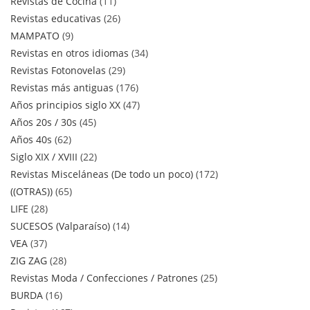
Revistas de Cocina
11
Revistas educativas
26
MAMPATO
9
Revistas en otros idiomas
34
Revistas Fotonovelas
29
Revistas más antiguas
176
Años principios siglo XX
47
Años 20s / 30s
45
Años 40s
62
Siglo XIX / XVIII
22
Revistas Misceláneas (De todo un poco)
172
((OTRAS))
65
LIFE
28
SUCESOS (Valparaíso)
14
VEA
37
ZIG ZAG
28
Revistas Moda / Confecciones / Patrones
25
BURDA
16