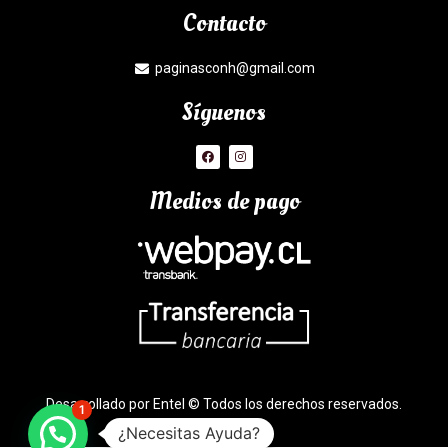
Contacto
paginasconh@gmail.com
Síguenos
Medios de pago
Desarrollado por Entel © Todos los derechos reservados.
1
¿Necesitas Ayuda?