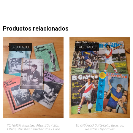
Productos relacionados
AGOTADO
AGOTADO
((OTRAS))
,
Revistas
,
Años 20s / 30s
,
EL GRÁFICO (ARG/CHI)
,
Revistas
,
Otros
,
Revistas Espectáculos / Cine
Revistas Deportivas