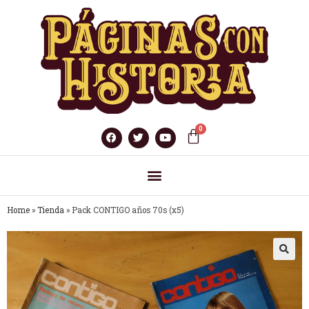
Home
»
Tienda
»
Pack CONTIGO años 70s (x5)
🔍