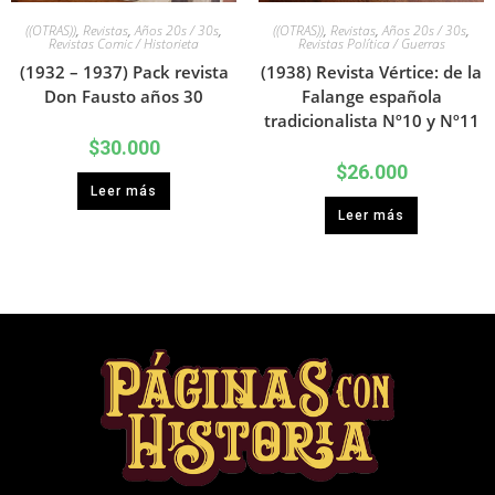
((OTRAS))
,
Revistas
,
Años 20s / 30s
,
((OTRAS))
,
Revistas
,
Años 20s / 30s
,
Revistas Comic / Historieta
Revistas Política / Guerras
(1932 – 1937) Pack revista
(1938) Revista Vértice: de la
Don Fausto años 30
Falange española
tradicionalista Nº10 y Nº11
$
30.000
$
26.000
Leer más
Leer más