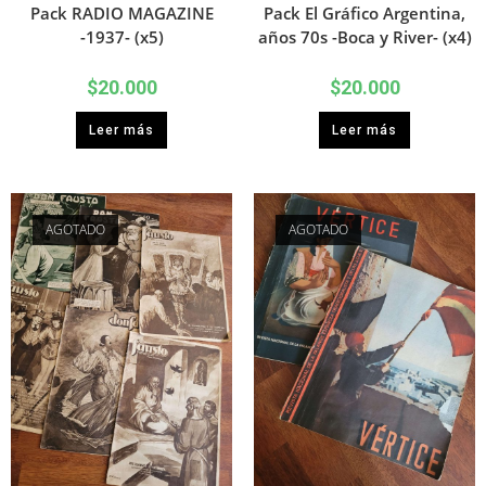
Pack RADIO MAGAZINE
Pack El Gráfico Argentina,
-1937- (x5)
años 70s -Boca y River- (x4)
$
20.000
$
20.000
Leer más
Leer más
AGOTADO
AGOTADO