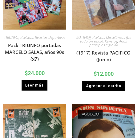
TRIUNFO
,
Revistas
,
Revistas Deportivas
((OTRAS))
,
Revistas Misceláneas (De
todo un poco)
,
Revistas
,
Años
Pack TRIUNFO portadas
principios siglo XX
MARCELO SALAS, años 90s
(1917) Revista PACIFICO
(x7)
(Junio)
$
24.000
$
12.000
Leer más
Agregar al carrito
AGOTADO