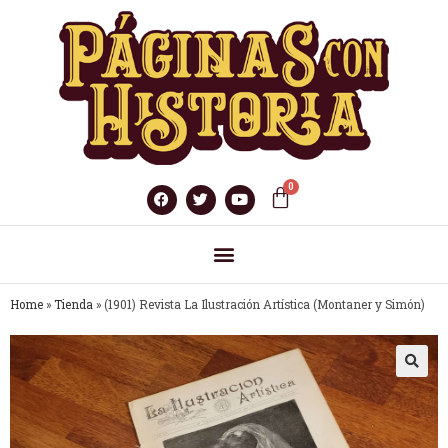
Home
»
Tienda
»
(1901) Revista La Ilustración Artística (Montaner y Simón)
🔍