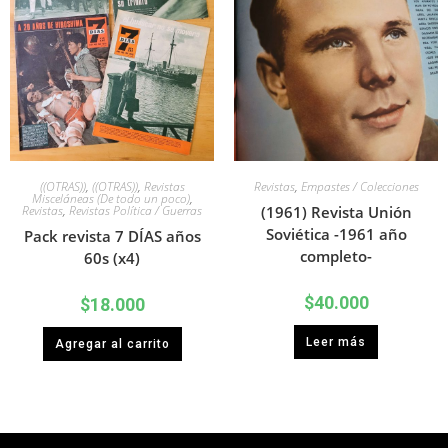
((OTRAS))
,
((OTRAS))
,
Revistas
Revistas
,
Empastes / Colecciones
Misceláneas (De todo un poco)
,
Revistas
,
Revistas Política / Guerras
(1961) Revista Unión
Soviética -1961 año
Pack revista 7 DÍAS años
completo-
60s (x4)
$
40.000
$
18.000
Leer más
Agregar al carrito