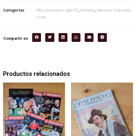
Categorías
Años principios siglo XX
,
Revistas
,
Revistas Culturales
/ Arte
Compartir en
Productos relacionados
AGOTADO