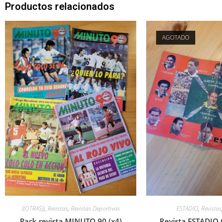
Productos relacionados
AGOTADO
((OTRAS))
,
Revistas
,
Revistas Deportivas
ESTADIO
,
Revistas
Pack revista MINUTO 90 (x4)
Revista ESTADIO 