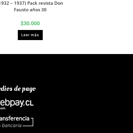
1932 – 1937) Pack revista Don
Fausto años 30
$
30.000
Leer más
dios de pago