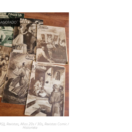
AGOTADO
AS))
,
Revistas
,
Años 20s / 30s
,
Revistas Comic /
Historieta