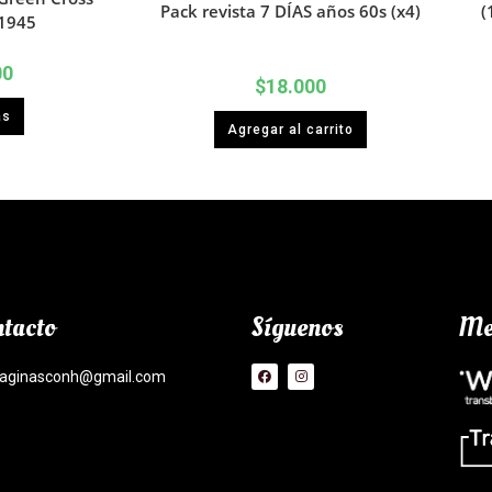
Pack revista 7 DÍAS años 60s (x4)
(
1945
00
$
18.000
ás
Agregar al carrito
tacto
Síguenos
Me
aginasconh@gmail.com