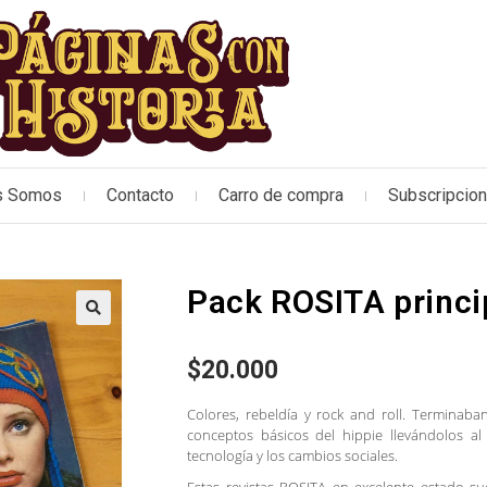
s Somos
Contacto
Carro de compra
Subscripcio
Pack ROSITA princi
🔍
$
20.000
Colores, rebeldía y rock and roll. Terminaba
conceptos básicos del hippie llevándolos 
tecnología y los cambios sociales.