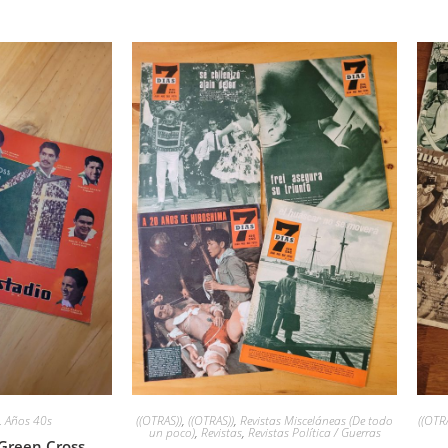
,
Años 40s
((OTRAS))
,
((OTRAS))
,
Revistas Misceláneas (De todo
((OTR
un poco)
,
Revistas
,
Revistas Política / Guerras
Green Cross