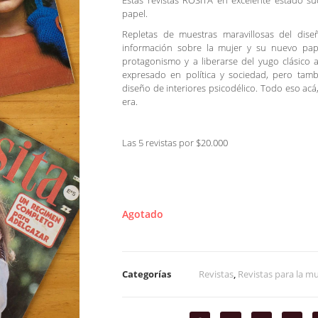
Estas revistas ROSITA en excelente estado 
papel.
Repletas de muestras maravillosas del dis
información sobre la mujer y su nuevo pap
protagonismo y a liberarse del yugo clásico 
expresado en política y sociedad, pero tamb
diseño de interiores psicodélico. Todo eso acá,
era.
Las 5 revistas por $20.000
Agotado
Categorías
Revistas
,
Revistas para la mu