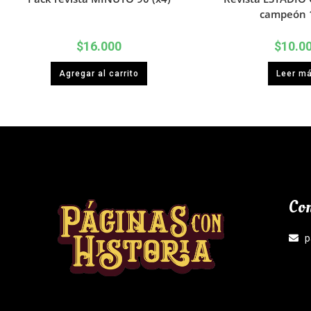
campeón 
$
16.000
$
10.0
Agregar al carrito
Leer m
Con
p