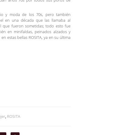
sudan años 70s por todos sus poros de
eño y moda de los 70s, pero también
el en una década que las llamaba al
al que fueron sometidas; todo esto fue
ién en minifaldas, peinados alzados y
 en estas bellas ROSITA, ya en su última
jer
,
ROSITA