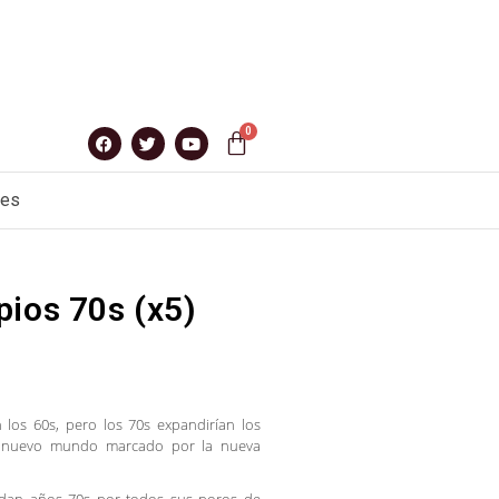
nes
pios 70s (x5)
n los 60s, pero los 70s expandirían los
al nuevo mundo marcado por la nueva