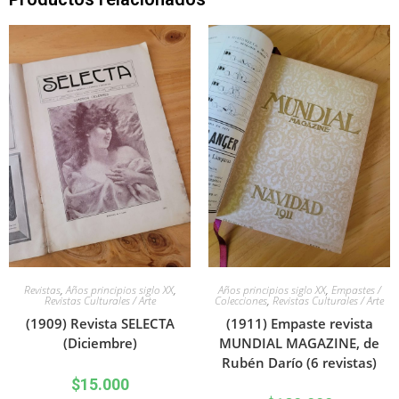
Revistas
,
Años principios siglo XX
,
Años principios siglo XX
,
Empastes /
Revistas Culturales / Arte
Colecciones
,
Revistas Culturales / Arte
(1909) Revista SELECTA
(1911) Empaste revista
(Diciembre)
MUNDIAL MAGAZINE, de
Rubén Darío (6 revistas)
$
15.000