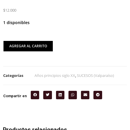
$12.000
1 disponibles
AGREGAR AL CARRITO
Categorías
Años principios siglo XX
,
SUCESOS (Valparaíso)
Compartir en
Productos relacionados