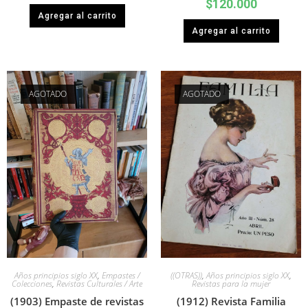
$
120.000
Agregar al carrito
Agregar al carrito
AGOTADO
AGOTADO
Años principios siglo XX
,
Empastes /
((OTRAS))
,
Años principios siglo XX
,
Colecciones
,
Revistas Culturales / Arte
Revistas para la mujer
(1903) Empaste de revistas
(1912) Revista Familia