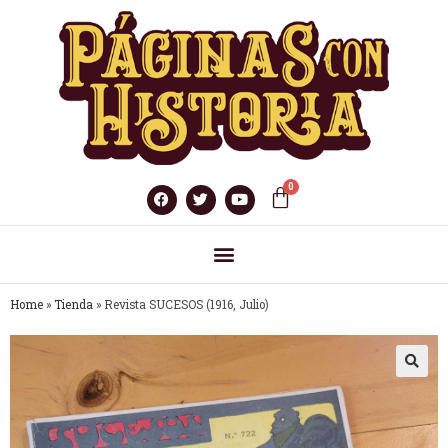
Home
»
Tienda
»
Revista SUCESOS (1916, Julio)
🔍