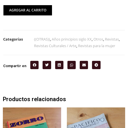
AGREGAR AL CARRITO
Categorías
((OTRAS))
,
Años principios siglo XX
,
Otros
,
Revistas
,
Revistas Culturales / Arte
,
Revistas para la mujer
Compartir en
Productos relacionados