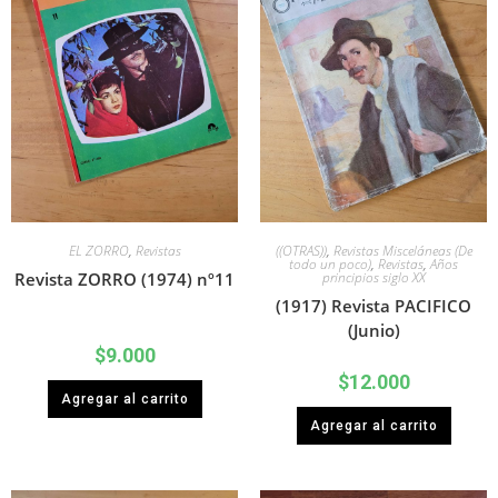
EL ZORRO
,
Revistas
((OTRAS))
,
Revistas Misceláneas (De
todo un poco)
,
Revistas
,
Años
Revista ZORRO (1974) nº11
principios siglo XX
(1917) Revista PACIFICO
(Junio)
$
9.000
$
12.000
Agregar al carrito
Agregar al carrito