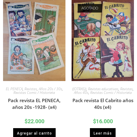
AGOTADO
EL PENECA
,
Revistas
,
Años 20s / 30s
,
((OTRAS))
,
Revistas educativas
,
Revistas
,
Revistas Comic / Historieta
Años 40s
,
Revistas Comic / Historieta
Pack revista EL PENECA,
Pack revista El Cabrito años
años 20s -1928- (x4)
40s (x4)
$
22.000
$
16.000
Agregar al carrito
Leer más