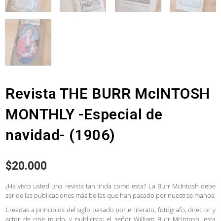
Revista THE BURR McINTOSH
MONTHLY -Especial de
navidad- (1906)
$
20.000
¿Ha visto usted una revista tan linda como esta? La Burr McIntosh debe
ser de las publicaciones más bellas que han pasado por nuestras manos.
Creadas a principios del siglo pasado por el literato, fotógrafo, director y
actor de cine mudo, y publicista; el señor William Burr McIntosh, esta