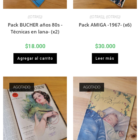
((OTRAS))
((OTRAS))
,
((OTRAS))
Pack BUCHER años 80s -
Pack AMIGA -1967- (x6)
Técnicas en lana- (x2)
$
18.000
$
30.000
Agregar al carrito
Leer más
AGOTADO
AGOTADO