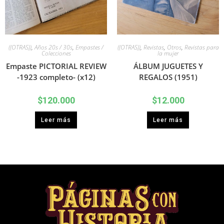
((OTRAS))
,
Años 20s / 30s
,
Empastes /
((OTRAS))
,
Revistas
,
Otros
,
Revistas para
Colecciones
la mujer
Empaste PICTORIAL REVIEW
ÁLBUM JUGUETES Y
-1923 completo- (x12)
REGALOS (1951)
$
120.000
$
12.000
Leer más
Leer más