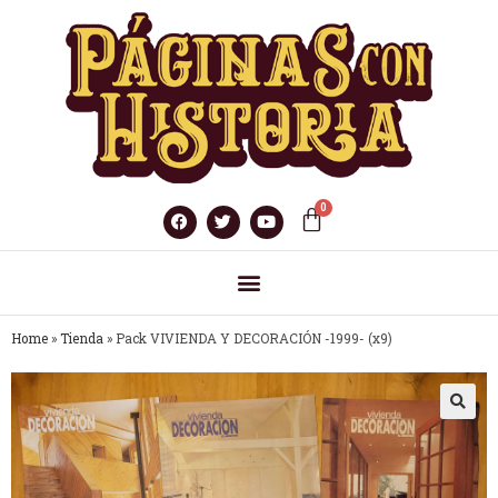
Home
»
Tienda
»
Pack VIVIENDA Y DECORACIÓN -1999- (x9)
🔍