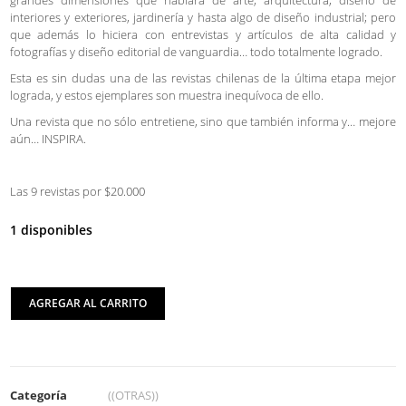
grandes dimensiones que hablara de arte, arquitectura, diseño de
interiores y exteriores, jardinería y hasta algo de diseño industrial; pero
que además lo hiciera con entrevistas y artículos de alta calidad y
fotografías y diseño editorial de vanguardia… todo totalmente logrado.
Esta es sin dudas una de las revistas chilenas de la última etapa mejor
lograda, y estos ejemplares son muestra inequívoca de ello.
Una revista que no sólo entretiene, sino que también informa y… mejore
aún… INSPIRA.
Las 9 revistas por $20.000
1 disponibles
AGREGAR AL CARRITO
Categoría
((OTRAS))