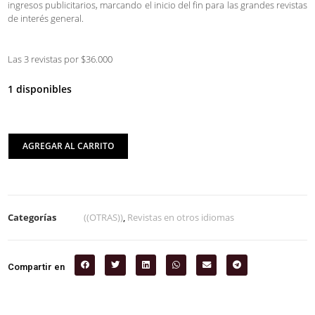
ingresos publicitarios, marcando el inicio del fin para las grandes revistas
de interés general.
Las 3 revistas por $36.000
1 disponibles
AGREGAR AL CARRITO
Categorías
((OTRAS))
,
Revistas en otros idiomas
Compartir en