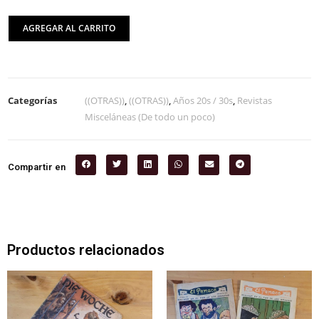
AGREGAR AL CARRITO
Categorías
((OTRAS))
,
((OTRAS))
,
Años 20s / 30s
,
Revistas
Misceláneas (De todo un poco)
Compartir en
Productos relacionados