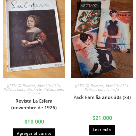
AGOTADO
((OTRAS))
,
Revistas
,
Años 20s / 30s
,
((OTRAS))
,
Revistas
,
Años 20s / 30s
,
Revistas Culturales / Arte
,
Revistas para
Revistas para la mujer
la mujer
Pack Familia años 30s (x3)
Revista La Esfera
(noviembre de 1926)
$
21.000
$
10.000
Leer más
Agregar al carrito