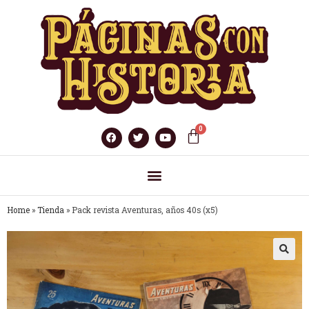
Home
»
Tienda
»
Pack revista Aventuras, años 40s (x5)
🔍