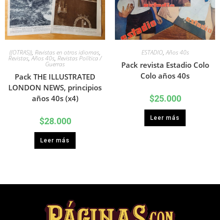
((OTRAS))
,
Revistas en otros idiomas
,
ESTADIO
,
Años 40s
Revistas
,
Años 40s
,
Revistas Política /
Guerras
Pack revista Estadio Colo
Colo años 40s
Pack THE ILLUSTRATED
LONDON NEWS, principios
años 40s (x4)
$
25.000
Leer más
$
28.000
Leer más