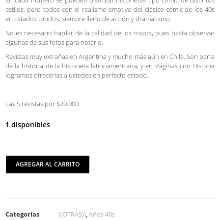
En cada número se pueden disfrutar historietas tipo comic de distintos
estilos, pero todos con el realismo emotivo del clásico comic de los 40s
en Estados Unidos, siempre lleno de acción y dramatismo.
No es necesario hablar de la calidad de los trazos, pues basta observar
algunas de sus fotos para notarlo.
Revistas muy extrañas en Argentina y mucho más aún en Chile. Son parte
de la historia de la historieta latinoamericana, y en Páginas con Historia
logramos ofrecerlas a ustedes en perfecto estado.
Las 5 revistas por $20.000
1 disponibles
AGREGAR AL CARRITO
Categorías
((OTRAS))
,
Años 40s