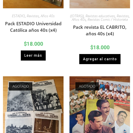
ESTADIO
,
Revistas
,
Años 40s
((OTRAS))
,
Revistas educativas
,
Revistas
,
Años 40s
,
Revistas Comic / Historieta
Pack ESTADIO Universidad
Pack revista EL CABRITO,
Católica años 40s (x4)
años 40s (x4)
$
18.000
$
18.000
Leer más
Agregar al carrito
AGOTADO
AGOTADO