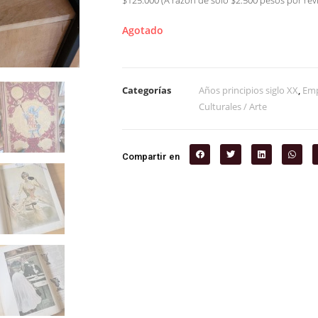
$125.000 (A razón de sólo $2.500 pesos por revi
Agotado
Categorías
Años principios siglo XX
,
Emp
Culturales / Arte
Compartir en