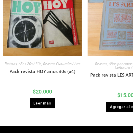
Revistas
,
Años 20s / 30s
,
Revistas Culturales / Arte
Revistas
,
Años principios 
Culturales /
Pack revista HOY años 30s (x4)
Pack revista LES AR
$
20.000
$
15.0
Leer más
Agregar al c