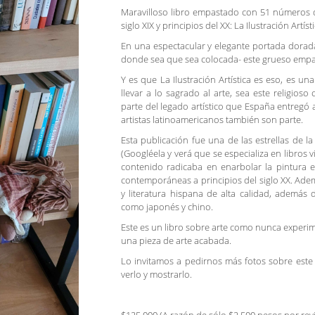
Maravilloso libro empastado con 51 números de 
siglo XIX y principios del XX: La Ilustración Artísti
En una espectacular y elegante portada dorada 
donde sea que sea colocada- este grueso empast
Y es que La Ilustración Artística es eso, es un
llevar a lo sagrado al arte, sea este religios
parte del legado artístico que España entregó a
artistas latinoamericanos también son parte.
Esta publicación fue una de las estrellas de l
(Googléela y verá que se especializa en libros
contenido radicaba en enarbolar la pintura 
contemporáneas a principios del siglo XX. Ademá
y literatura hispana de alta calidad, además
como japonés y chino.
Este es un libro sobre arte como nunca experime
una pieza de arte acabada.
Lo invitamos a pedirnos más fotos sobre est
verlo y mostrarlo.