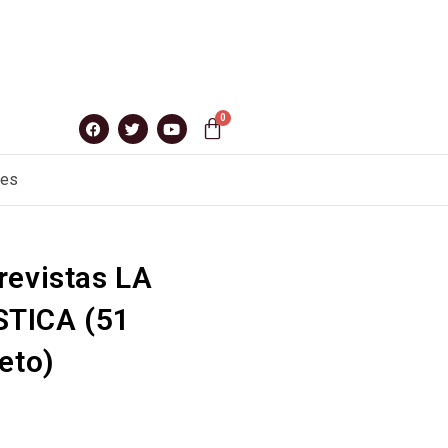
nes
revistas LA
STICA (51
eto)