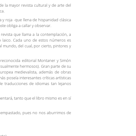
la mayor revista cultural y de arte del
ca.
y roja -que llena de hispanidad clásica
e obliga a callar y observar.
a revista que llama a la contemplación, a
o o laico. Cada uno de estos números es
l mundo, del cual, por cierto, pintores y
a reconocida editorial Montaner y Simón
 visualmente hermosos). Gran parte de su
europea medievalista, además de obras
s poseía interesantes críticas artísticas
 de traducciones de idiomas tan lejanos
ntará, tanto que el libro mismo es en sí
e empastado, pues no nos aburrimos de