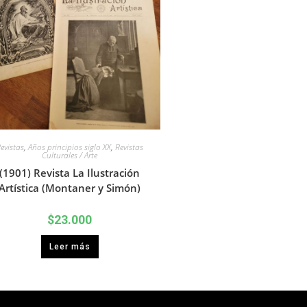
evistas
,
Años principios siglo XX
,
Revistas
Culturales / Arte
(1901) Revista La Ilustración
Artística (Montaner y Simón)
$
23.000
Leer más