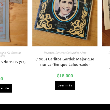
siglo XX
,
Revistas
Revistas
,
Revistas Culturales / Arte
R
 Arte
(1985) Carlitos Gardel: Mejor que
TS de 1905 (x3)
nunca (Enrique Lafourcade)
$
18.000
00
Leer más
arrito