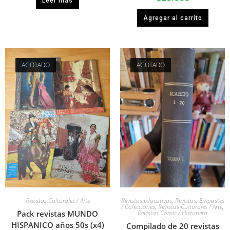
Leer más
Agregar al carrito
AGOTADO
AGOTADO
Revistas Culturales / Arte
Revistas educativas
,
Revistas
,
Empastes
/ Colecciones
,
Revistas Culturales / Arte
,
Pack revistas MUNDO
Revistas Comic / Historieta
HISPANICO años 50s (x4)
Compilado de 20 revistas