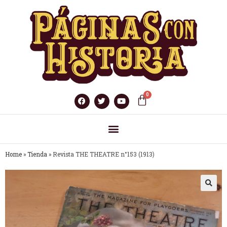
Home
»
Tienda
»
Revista THE THEATRE n°153 (1913)
🔍