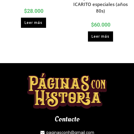
ICARITO especiales (años
$
28.000
80s)
Leer más
$
60.000
Leer más
Contacto
paginasconh@gmail.com