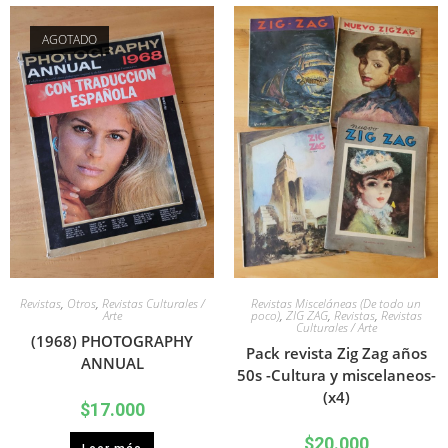
AGOTADO
Revistas
,
Otros
,
Revistas Culturales /
Revistas Misceláneas (De todo un
Arte
poco)
,
ZIG ZAG
,
Revistas
,
Revistas
Culturales / Arte
(1968) PHOTOGRAPHY
Pack revista Zig Zag años
ANNUAL
50s -Cultura y miscelaneos-
(x4)
$
17.000
$
20.000