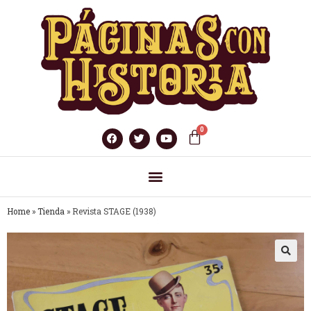
Home
»
Tienda
»
Revista STAGE (1938)
🔍