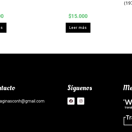
(19
00
$
15.000
ás
Leer más
tacto
Síguenos
Me
aginasconh@gmail.com