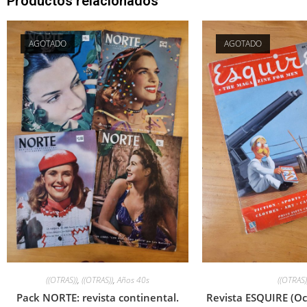
Productos relacionados
AGOTADO
AGOTADO
((OTRAS))
,
((OTRAS))
,
Años 40s
((OTRAS)
Pack NORTE: revista continental.
Revista ESQUIRE (Oc