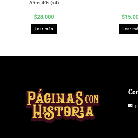
Años 40s (x4)
$
28.000
$
15.0
Leer más
Leer m
Con
p