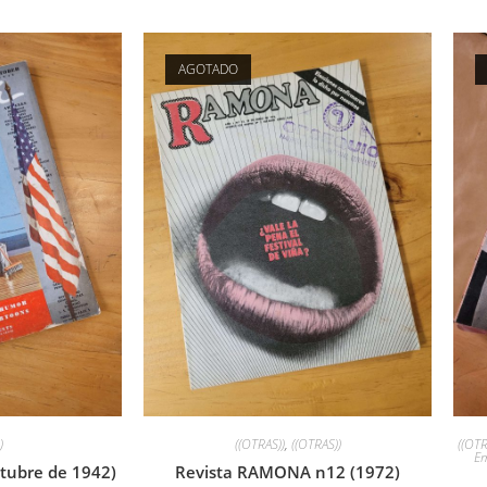
AGOTADO
)
((OTRAS))
,
((OTRAS))
((OTR
Em
tubre de 1942)
Revista RAMONA n12 (1972)