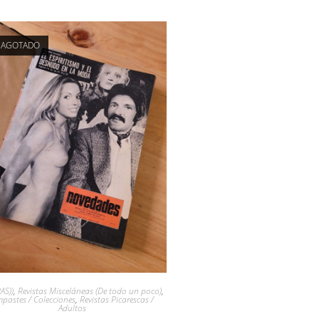
AGOTADO
AS))
,
Revistas Misceláneas (De todo un poco)
,
pastes / Colecciones
,
Revistas Picarescas /
Adultos