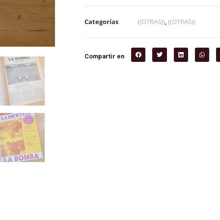
Categorías
((OTRAS))
,
((OTRAS))
Compartir en