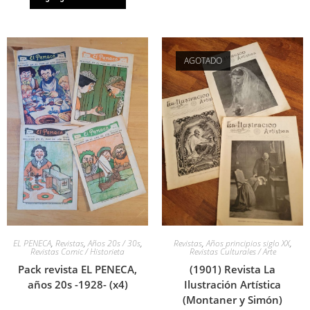
AGOTADO
EL PENECA
,
Revistas
,
Años 20s / 30s
,
Revistas
,
Años principios siglo XX
,
Revistas Comic / Historieta
Revistas Culturales / Arte
Pack revista EL PENECA,
(1901) Revista La
años 20s -1928- (x4)
Ilustración Artística
(Montaner y Simón)