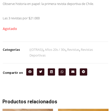
Observe historia en papel: la primera revista deportiva de Chile.
Las 3 revistas por $21.000
Agotado
Categorías
((OTRAS))
,
Años 20s / 30s
,
Revistas
,
Revistas
Deportivas
Compartir en
Productos relacionados