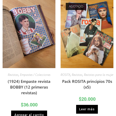
AGOTADO
Revistas
,
Empastes / Colecciones
ROSITA
,
Revistas
,
Revistas para la mujer
(1924) Empaste revista
Pack ROSITA principios 70s
BOBBY (12 primeras
(x5)
revistas)
$
20.000
$
36.000
Leer más
Agregar al carrito