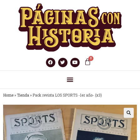
Home
»
Tienda
»
Pack revista LOS SPORTS -1er año- (x3)
🔍