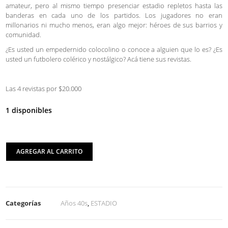
amateur, pero al mismo tiempo presenciar estadio repletos hasta las
banderas en cada uno de los partidos. Los jugadores no eran
millonarios ni mucho menos, eran algo mejor: héroes de sus barrios y
comunidad.
¿Es usted un empedernido colocolino o conoce a alguien que lo es? ¿Es
usted un futbolero colérico y nostálgico? Acá tiene sus revistas.
Las 4 revistas por $20.000
1 disponibles
AGREGAR AL CARRITO
Categorías
Años 40s
,
ESTADIO