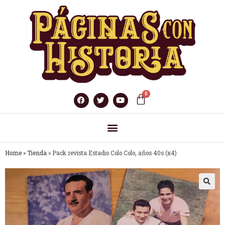
Home
»
Tienda
»
Pack revista Estadio Colo Colo, años 40s (x4)
🔍