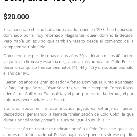
$
20.000
El campeonato chileno había sido creado recién en 1933. Éste había sido
dominado por el hoy retornado Magallanes, quien dominó la década.
Pero había un equipo que también resaltó desde el comienzo de la
competencia: Colo Colo.
Obteniendo un par de copas en los años 30, la década de los 40 fueron
la que le dio firmeza y estampa de grande al más popular de Chile. En ese
decenio conquistó tres campeonatos (41, 44 y 47) y un subcampeonato
el año de 1943.
Fueron los años del gran goleador Alfonso Domínguez, junto a Santiago
Salfate, Enrique Sorrel, César Socarraz, y el multi campeón Tomás Rojas;
además de Guillermo Fuensalida y el gran portero de la década, el por
entonces jovenzuelo Misael Escuti.
Era una época en la que muchos jugadores extranjeros fueron
despedidos, generando la llamada “chilenización de Colo Colo”, la que
duraría por décadas y crearía el aura del “¿Quién es Chile…?”
Esta selección de revistas es dedicada no sólo a Colo Colo, sino que a los
albores del fútbol nacional. En sus páginas se puede revivir ese espíritu