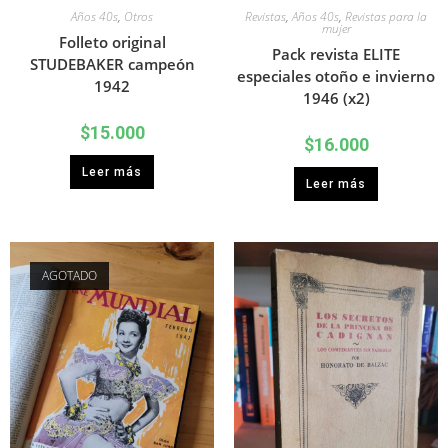
Años 40s
,
Otros
Revistas
,
Años 40s
,
Revistas para la
mujer
Folleto original
Pack revista ELITE
STUDEBAKER campeón
especiales otoño e invierno
1942
1946 (x2)
$
15.000
$
16.000
Leer más
Leer más
AGOTADO