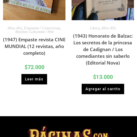
Años 40s
,
Empastes / Colecciones
,
Libros
,
Años 40s
Revistas Culturales / Arte
(1943) Honorato de Balzac:
(1947) Empaste revista CINE
Los secretos de la princesa
MUNDIAL (12 revistas, año
de Cadignan / Los
completo)
comediantes sin saberlo
(Editorial Nova)
$
72.000
$
13.000
Leer más
Agregar al carrito