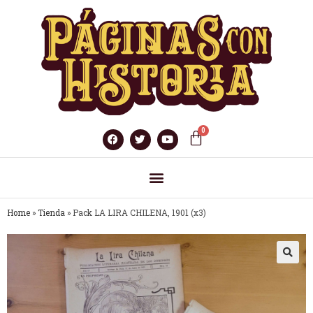
Home
»
Tienda
»
Pack LA LIRA CHILENA, 1901 (x3)
🔍