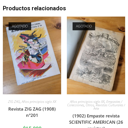
Productos relacionados
AGOTADO
AGOTADO
ZIG ZAG
,
Años principios siglo XX
Años principios siglo XX
,
Empastes /
Colecciones
,
Otros
,
Revistas Culturales /
Revista ZIG ZAG (1908)
Arte
n°201
(1902) Empaste revista
SCIENTIFIC AMERICAN (26