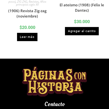
poco)
,
ZIG ZAG
,
Revistas
,
Años
principios siglo XX
El ateísmo (1908) (Félix le
Dantec)
(1906) Revista Zig-zag
(noviembre)
$
30.000
$
20.000
Agregar al carrito
Leer más
Contacto