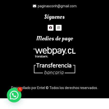
paginasconh@gmail.com
Síguenos
Medios de pago
Desarrollado por Entel © Todos los derechos reservados.
1
¿Necesitas Ayuda?