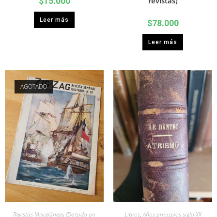
$
15.000
revistas)
Leer más
$
78.000
Leer más
AGOTADO
Revistas Misceláneas (De todo un
Libros
,
Años principios siglo XX