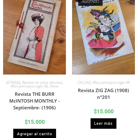
AGOTADO
((OTRAS))
,
Revistas en otros idiomas
,
ZIG ZAG
,
Años principios siglo XX
Años principios siglo XX
,
Otros
Revista ZIG ZAG (1908)
Revista THE BURR
n°201
McINTOSH MONTHLY -
Septiembre- (1906)
$
15.000
$
15.000
Leer más
Agregar al carrito