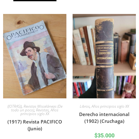
((OTRAS))
,
Revistas Misceláneas (De
Libros
,
Años principios siglo XX
todo un poco)
,
Revistas
,
Años
principios siglo XX
Derecho internacional
(1902) (Cruchaga)
(1917) Revista PACIFICO
(Junio)
$
35.000