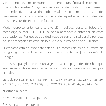
Y es que no existe mejor manera de entender una época de nuestro país
que con las revistas Zigzag, las que comprendían todo tipo de interés y,
por ende, dan una visión global y al mismo tiempo detallada del
pensamiento de la sociedad chilena de aquellos años, su idea del
presente y sus deseos para el futuro.
Moda, deporte, arte, cultura, diversión, política, costura, fotografía,
tecnología, humor… DE TODO se podía aprender o entender en estas
publicaciones. Por eso es que decimos que son una radiografía perfecta
de un tiempo; en este caso, de lo que era nuestro país hacía 120 años.
El empaste está en excelente estado, sin marcas de óxido ni rastro de
hongo alguno (algo llamativo para papeles que han viajado por más de
un siglo)
Abra sus tapas y láncese en un viaje por las complejidades del Chile que
aún se encontraba más cerca de su fundación que de los tiempos
actuales.
Lista de revistas: Nº8, 11, 12, 14*, 15, 16, 17, 19, 20, 21, 22, 23*, 24, 25, 26,
27, 28, 29, 30, 31**, 32, 33, 34, 35, 37***, 38, 39, 40, 41, 42, 43, 44 y nº45.
*Portada ausente
**Primer especial fiestas patrias
***Especial día de muertos