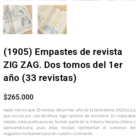
(1905) Empastes de revista
ZIG ZAG. Dos tomos del 1er
año (33 revistas)
$
265.000
Nada menos que 33 revistas del primer año de la famosísima ZIGZAG (La
que circuló por casi 60 años). Algo rarísimo de encontrar. En impecable
estado, estas publicaciones forman parte de la historia literaria chilena y
latinoaméricana, pues estas revistas representan el comienzo del
magazine norteamericano en nuestro continente.