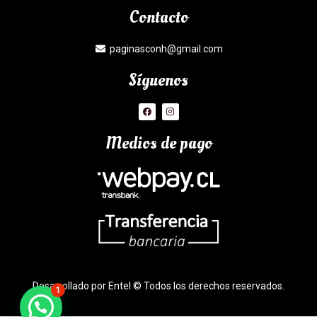
Contacto
paginasconh@gmail.com
Síguenos
Medios de pago
Desarrollado por Entel © Todos los derechos reservados.
1
¿Necesitas Ayuda?