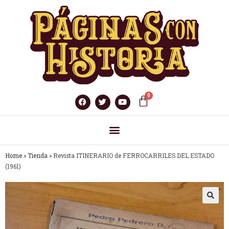
Home
»
Tienda
»
Revista ITINERARIO de FERROCARRILES DEL ESTADO
(1961)
🔍