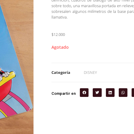
definición, cuadros de diálogo de alto nivel (
sobre todo, una maravillosa portada en relieve,
sobresalen algunos milímetros de la base para 
llamativa.
$12.000
Agotado
Categoría
DISNEY
Compartir en