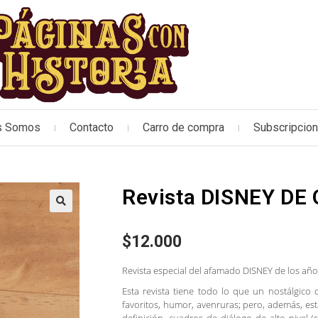
s Somos
Contacto
Carro de compra
Subscripcio
Revista DISNEY DE 
🔍
$
12.000
Revista especial del afamado DISNEY de los año
Esta revista tiene todo lo que un nostálgico
favoritos, humor, avenruras; pero, además, est