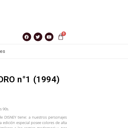
nes
ORO n°1 (1994)
s 90s.
 de DISNEY tiene: a nuestros personajes
a edición especial posee colores de alta