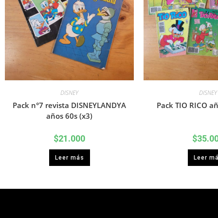
DISNEY
DISNEY
Pack n°7 revista DISNEYLANDYA
Pack TIO RICO añ
años 60s (x3)
$
21.000
$
35.0
Leer más
Leer m