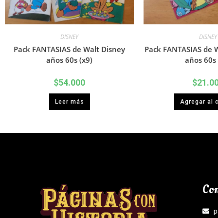
DISNEY
DISNEY
Pack FANTASIAS de Walt Disney
Pack FANTASIAS de W
años 60s (x9)
años 60s 
$
54.000
$
21.0
Leer más
Agregar al c
Con
p