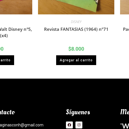
DISNEY
alt Disney n°5,
Revista FANTASIAS (1964) nº71
Pa
(x4)
00
$
8.000
arrito
Agregar al carrito
tacto
Síguenos
Me
aginasconh@gmail.com