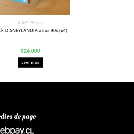
DISNEY
,
Revistas
ck DISNEYLANDIA años 90s (x4)
$
24.000
Leer más
dios de pago