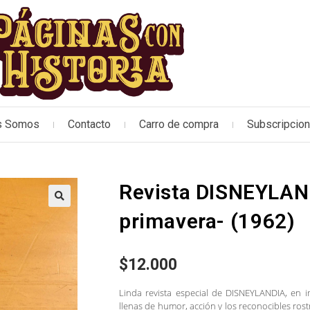
s Somos
Contacto
Carro de compra
Subscripcio
Revista DISNEYLAND
🔍
primavera- (1962)
$
12.000
Linda revista especial de DISNEYLANDIA, en 
llenas de humor, acción y los reconocibles ros