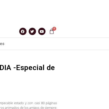
nes
IA -Especial de
impecable estado y con casi 80 páginas
tros animados de los amigos de siempre: