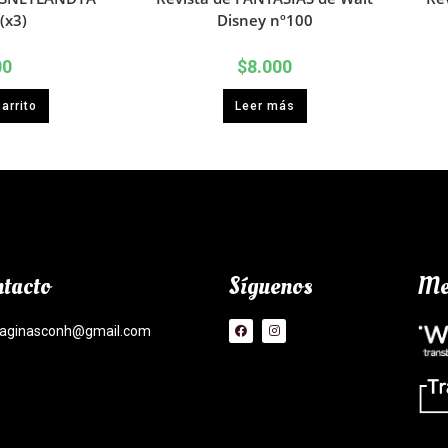
(x3)
Disney nº100
00
$
8.000
arrito
Leer más
tacto
Síguenos
Me
aginasconh@gmail.com