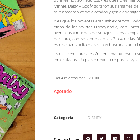
quienes hoy son adultos, y es que no es menos;
Minnie, Daisy y Goofy soltaron sus amarres de 
se plantearon como alocados y geniales amigos
Y es que los noventas eran así: extremos. Todo e
etapa de las revistas Disneylandia, con libr
aventuras y muchos personajes. Estos ejempla
por libro, contrastando con las 3 o 4 de las D
esto se han vuelto piezas muy buscadas por el
Estos ejemplares están en maravilloso est
inmaculadas. Un placer noventero para las y los
Las 4 revistas por $20.000
Agotado
Categoría
DISNEY
Compartir en