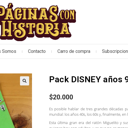
s Somos
Contacto
Carro de compra
Subscripcio
Pack DISNEY años 9
🔍
$
20.000
Es posible hablar de tres grandes décadas p
mundial: los años 40s, los 60s y, finalmente, en 
Esta última gran era del ratón Miguelito y s