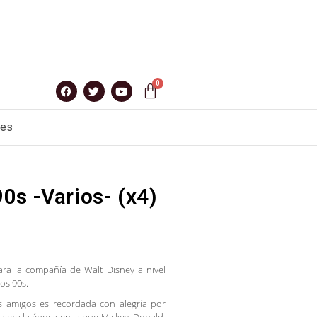
nes
0s -Varios- (x4)
ara la compañía de Walt Disney a nivel
los 90s.
us amigos es recordada con alegría por