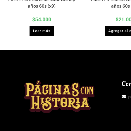
años 60s (x9)
años 60s 
$
54.000
$
21.0
Leer más
Agregar al c
Con
p