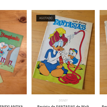
AGOTADO
DISNEY
DISNEYLANDYA
Revista de FANTASIAS de Walt
Re