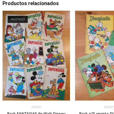
Productos relacionados
AGOTADO
DISNEY
DISNEY
Pack FANTASIAS de Walt Disney
Pack n°5 revista 