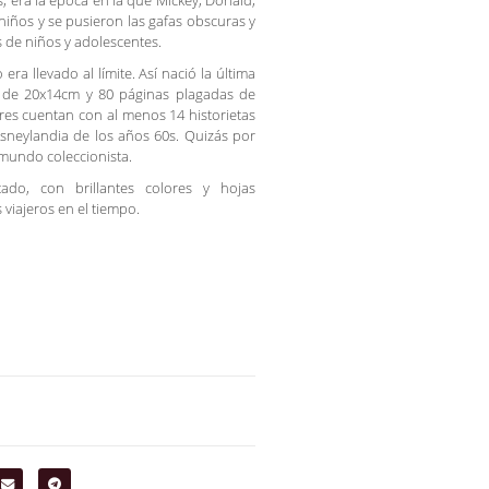
 era la época en la que Mickey, Donald,
niños y se pusieron las gafas obscuras y
 de niños y adolescentes.
ra llevado al límite. Así nació la última
os de 20x14cm y 80 páginas plagadas de
res cuentan con al menos 14 historietas
isneylandia de los años 60s. Quizás por
 mundo coleccionista.
ado, con brillantes colores y hojas
 viajeros en el tiempo.