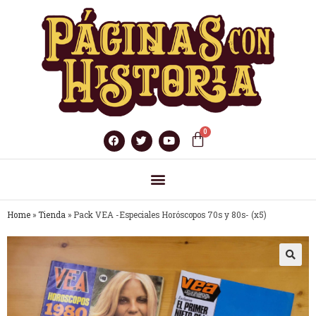
Home
»
Tienda
»
Pack VEA -Especiales Horóscopos 70s y 80s- (x5)
🔍