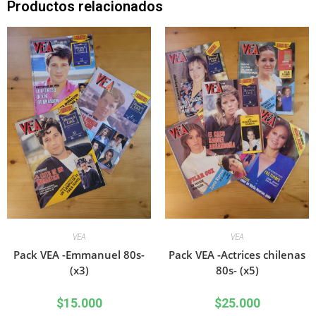
Productos relacionados
VEA
VEA
Pack VEA -Emmanuel 80s-
Pack VEA -Actrices chilenas
(x3)
80s- (x5)
$
15.000
$
25.000