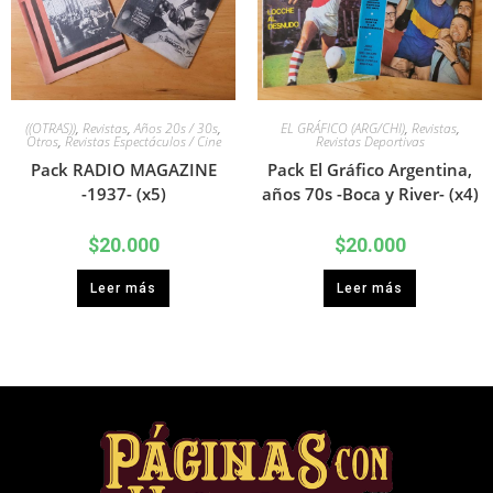
((OTRAS))
,
Revistas
,
Años 20s / 30s
,
EL GRÁFICO (ARG/CHI)
,
Revistas
,
Otros
,
Revistas Espectáculos / Cine
Revistas Deportivas
Pack RADIO MAGAZINE
Pack El Gráfico Argentina,
-1937- (x5)
años 70s -Boca y River- (x4)
$
20.000
$
20.000
Leer más
Leer más