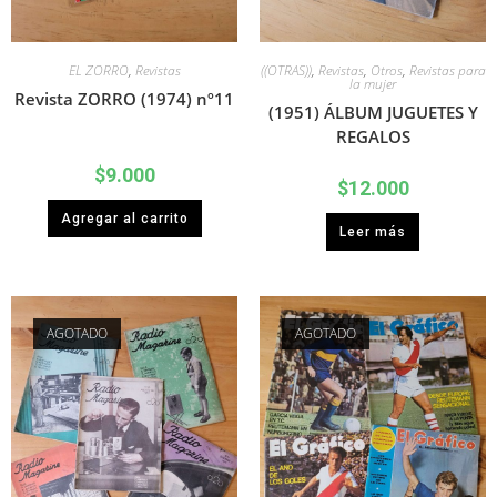
EL ZORRO
,
Revistas
((OTRAS))
,
Revistas
,
Otros
,
Revistas para
la mujer
Revista ZORRO (1974) nº11
(1951) ÁLBUM JUGUETES Y
REGALOS
$
9.000
$
12.000
Agregar al carrito
Leer más
AGOTADO
AGOTADO