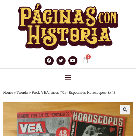
Home
»
Tienda
»
Pack VEA, años 70s -Especiales Horóscopos- (x4)
🔍