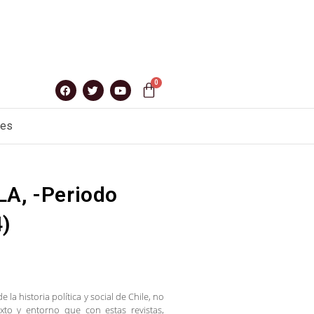
nes
LA, -Periodo
4)
la historia política y social de Chile, no
to y entorno que con estas revistas,