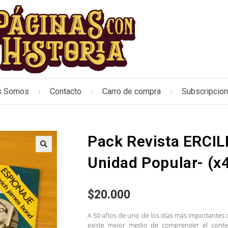
s Somos
Contacto
Carro de compra
Subscripcio
Pack Revista ERCIL
🔍
Unidad Popular- (x
$
20.000
A 50 años de uno de los días más importantes de 
existe mejor medio de comprender el contex