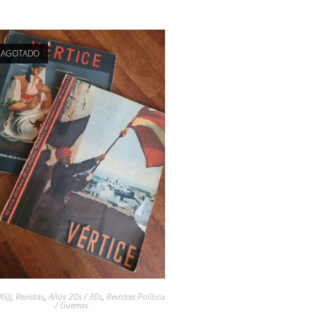
AGOTADO
AS))
,
Revistas
,
Años 20s / 30s
,
Revistas Política
/ Guerras