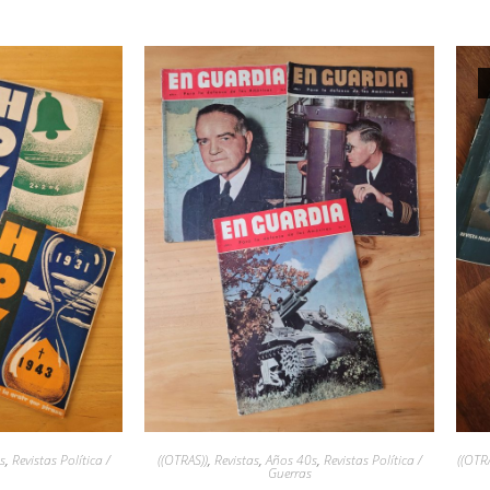
s
,
Revistas Política /
((OTRAS))
,
Revistas
,
Años 40s
,
Revistas Política /
((OTR
Guerras