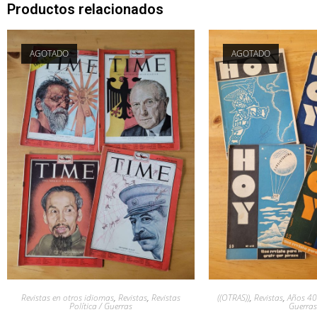
Productos relacionados
AGOTADO
AGOTADO
Revistas en otros idiomas
,
Revistas
,
Revistas
((OTRAS))
,
Revistas
,
Años 40
Política / Guerras
Guerras