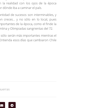
n la realidad con los ojos de la época
or dónde iba a caminar el país.
cantidad de sucesos son interminables, y
on creces… y no sólo en lo local, pues
portantes de la época, como el finde la
ntina y Olimpiadas sangrientas del 72.
 y sólo serán más importantes mientras el
 Entienda esos días que cambiaron Chile
 Guerras