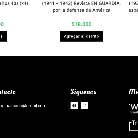
años 40s (x4)
(1941 – 1943) Revista EN GUARDIA,
(193
por la defensa de América
espa
00
$
18.000
ás
Agregar al carrito
tacto
Síguenos
Me
aginasconh@gmail.com