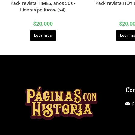
Pack revista TIMES, años 50s -
Pack revista HOY 
Líderes políticos- (x4)
$
20.000
$
20.0
Leer más
Leer m
Con
p