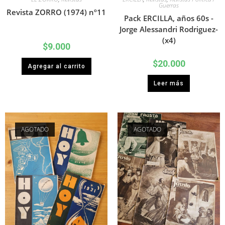
Guerras
Revista ZORRO (1974) nº11
Pack ERCILLA, años 60s -
Jorge Alessandri Rodriguez-
(x4)
$
9.000
$
20.000
Agregar al carrito
Leer más
AGOTADO
AGOTADO