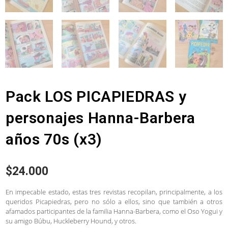
Pack LOS PICAPIEDRAS y
personajes Hanna-Barbera
años 70s (x3)
$
24.000
En impecable estado, estas tres revistas recopilan, principalmente, a los
queridos Picapiedras, pero no sólo a ellos, sino que también a otros
afamados participantes de la familia Hanna-Barbera, como el Oso Yogui y
su amigo Búbu, Huckleberry Hound, y otros.