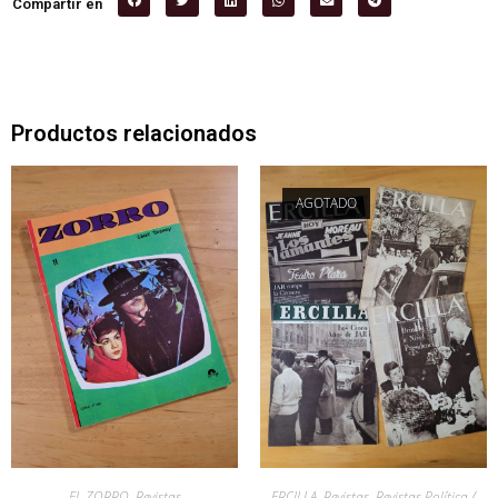
Compartir en
Productos relacionados
AGOTADO
EL ZORRO
,
Revistas
ERCILLA
,
Revistas
,
Revistas Política /