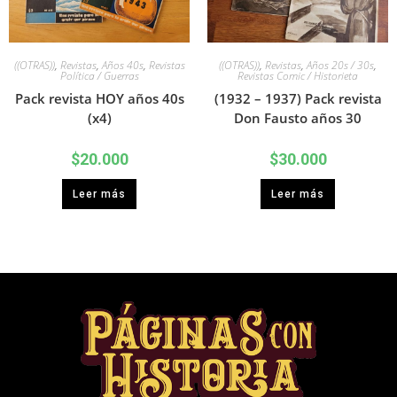
((OTRAS))
,
Revistas
,
Años 40s
,
Revistas
((OTRAS))
,
Revistas
,
Años 20s / 30s
,
Política / Guerras
Revistas Comic / Historieta
Pack revista HOY años 40s
(1932 – 1937) Pack revista
(x4)
Don Fausto años 30
$
20.000
$
30.000
Leer más
Leer más