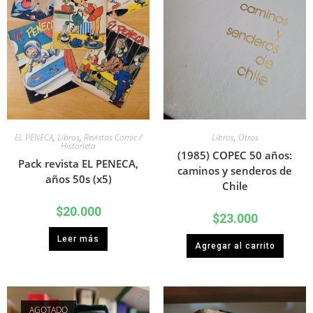
EL PENECA
,
Libros
,
Revistas Comic /
Libros
,
Otros
Historieta
(1985) COPEC 50 años:
Pack revista EL PENECA,
caminos y senderos de
años 50s (x5)
Chile
$
20.000
$
23.000
Leer más
Agregar al carrito
AGOTADO