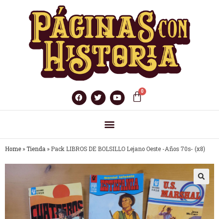
Home
»
Tienda
»
Pack LIBROS DE BOLSILLO Lejano Oeste -Años 70s- (x8)
🔍